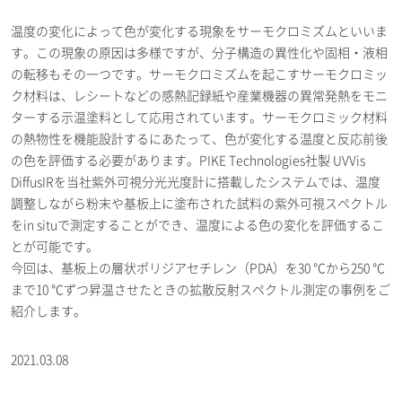
温度の変化によって色が変化する現象をサーモクロミズムといいま
す。この現象の原因は多様ですが、分子構造の異性化や固相・液相
の転移もその一つです。サーモクロミズムを起こすサーモクロミッ
ク材料は、レシートなどの感熱記録紙や産業機器の異常発熱をモニ
ターする示温塗料として応用されています。サーモクロミック材料
の熱物性を機能設計するにあたって、色が変化する温度と反応前後
の色を評価する必要があります。PIKE Technologies社製 UVVis
DiffusIRを当社紫外可視分光光度計に搭載したシステムでは、温度
調整しながら粉末や基板上に塗布された試料の紫外可視スペクトル
をin situで測定することができ、温度による色の変化を評価するこ
とが可能です。
今回は、基板上の層状ポリジアセチレン（PDA）を30 ℃から250 ℃
まで10 ℃ずつ昇温させたときの拡散反射スペクトル測定の事例をご
紹介します。
2021.03.08