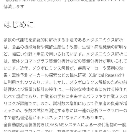
低減します
はじめに
多数の代謝物を網羅的に解析する手法であるメタボロミクス解析
は、食品の機能解析や発酵生産性の改善、生理・病理機構の解明な
ど、幅広い分野・用途で用いられています。メタボロミクス解析に
は、液体クロマトグラフ質量分析計などの質量分析計が用いられて
います。近年、メタボロミクス解析が、疾患マーカーや薬剤の効
果・毒性予測マーカーの探索などの臨床研究（Clinical Research）
に利用されつつあります。しかし、メタボロミクス解析のための前
処理および質量分析計の操作は、一般的な検体検査における操作と
比べて煩雑であり、作業者の手技に由来するバラツキや作業ミスの
リスクが課題です。また、試料数の増加に応じて作業者の負荷が増
えるため、多数の試料を測定する際には一連の分析ワークフローの
中で前処理過程がボトルネックとなることもあります。
全自動前処理装置付きLC/MS/MSシステムによる一次代謝物の一般
的な前処理プロトコルでは、有機溶媒の添加による除タンパク、固