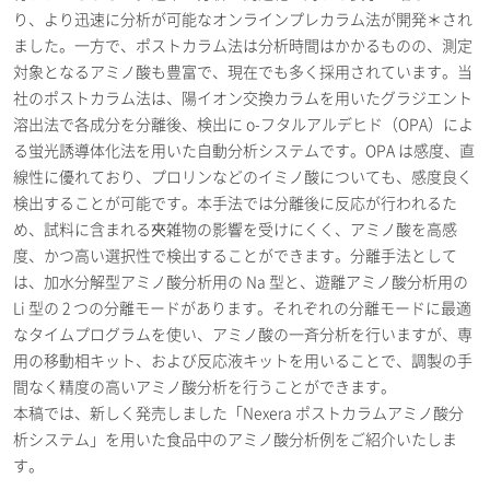
り、より迅速に分析が可能なオンラインプレカラム法が開発＊され
ました。一方で、ポストカラム法は分析時間はかかるものの、測定
対象となるアミノ酸も豊富で、現在でも多く採用されています。当
社のポストカラム法は、陽イオン交換カラムを用いたグラジエント
溶出法で各成分を分離後、検出に o-フタルアルデヒド（OPA）によ
る蛍光誘導体化法を用いた自動分析システムです。OPA は感度、直
線性に優れており、プロリンなどのイミノ酸についても、感度良く
検出することが可能です。本手法では分離後に反応が行われるた
め、試料に含まれる夾雑物の影響を受けにくく、アミノ酸を高感
度、かつ高い選択性で検出することができます。分離手法として
は、加水分解型アミノ酸分析用の Na 型と、遊離アミノ酸分析用の
Li 型の 2 つの分離モードがあります。それぞれの分離モードに最適
なタイムプログラムを使い、アミノ酸の一斉分析を行いますが、専
用の移動相キット、および反応液キットを用いることで、調製の手
間なく精度の高いアミノ酸分析を行うことができます。
本稿では、新しく発売しました「Nexera ポストカラムアミノ酸分
析システム」を用いた食品中のアミノ酸分析例をご紹介いたしま
す。