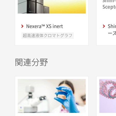
Nexera™ XS inert
Shi
ー
超高速液体クロマトグラフ
関連分野