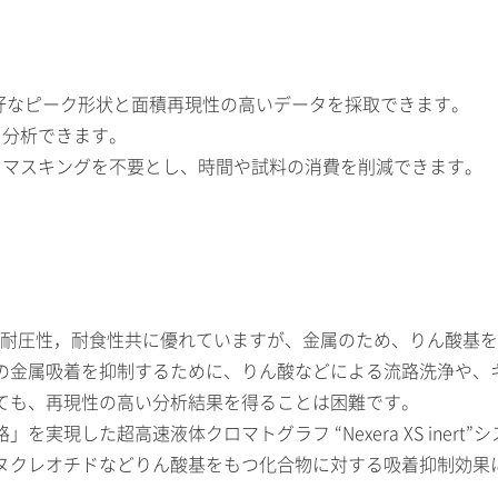
良好なピーク形状と面積再現性の高いデータを採取できます。
く分析できます。
るマスキングを不要とし、時間や試料の消費を削減できます。
鋼は耐圧性，耐食性共に優れていますが、金属のため、りん酸基
の金属吸着を抑制するために、りん酸などによる流路洗浄や、
ても、再現性の高い分析結果を得ることは困難です。
現した超高速液体クロマトグラフ “Nexera XS inert
ヌクレオチドなどりん酸基をもつ化合物に対する吸着抑制効果