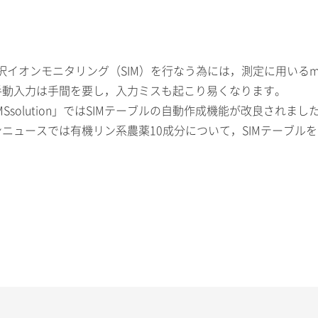
択イオンモニタリング（SIM）を行なう為には，測定に用いるm
手動入力は手間を要し，入力ミスも起こり易くなります。
CMSsolution」ではSIMテーブルの自動作成機能が改良さ
ニュースでは有機リン系農薬10成分について，SIMテーブル