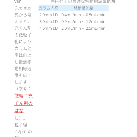
van
各内径での最適な移動相流量範囲
Deemter
カラム内径
移動相流量
式から考
2.0mm I.D
0.4mL/min～ 0.5mL/min
えると，
3.0mm I.D
0.9mL/min～ 1.2mL/min
充てん剤
4.6mm I.D
2.0mL/min～ 2.5mL/min
の微粒子
化により
カラム効
率は向上
し最適移
動相線速
度も向上
します
（参考：
微粒子充
てん剤の
はな
し
）。
粒子径
2.2μm の