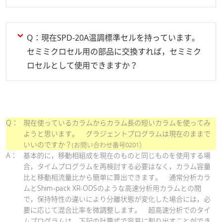
Q：現在SPD-20A温調標準セルを持っています。
セミミクロセル用の部品に交換すれば，セミミク
ロセルとして使用できますか？
Q：
現在使っているカラムからカラム長の短いカラムを使ってみ
ようと思います。 グラジェントプログラムは現在のままで
いいのですか？
(お問い合わせ番号0201）
A：
基本的に，移動相組成を現在のものと同じものを使用する場
合，タイムプログラムを再検討する必要はなく，カラム容量
比と移動相流量比から簡単に算出できます。 通常分析カラ
ムとShim-pack XR-ODSのような高速分析用カラムとの間
で，保持特性の違いにより分離状態が変化した場合には，必
要に応じて混合比率を微調整します。 超高速分析でのタイ
ムプログラムは，下記の計算式で容易に割り出すことができ