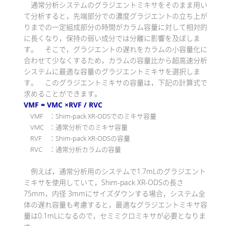
通常分析システムのグラジエントミキサをそのまま用い
て分析すると，先端部分での濃度グラジエントの立ち上が
りまでの一定組成部分の時間がカラム容量に対して相対的
に長くなり，保持の弱い成分では分離に影響を及ぼしま
す。 そこで，グラジエントの遅れをカラムの小容量化に
合わせて少なくするため，カラムの容量比から超高速分析
システムに最適な容量のグラジエントミキサを選択しま
す。 このグラジエントミキサの容量は，下記の計算式で
求めることができます。
VMF = VMC ×RVF / RVC
VMF
：Shim-pack XR-ODSでのミキサ容量
VMC
：通常分析でのミキサ容量
RVF
：Shim-pack XR-ODSの容量
RVC
：通常分析カラムの容量
例えば，通常分析用のシステムで1.7mLのグラジエント
ミキサを使用していて，Shim-pack XR-ODSの長さ
75mm，内径 3mmにサイズダウンする場合，システム全
体の遅れ容量も考慮すると，最適なグラジエントミキサ容
量は0.1mLになるので，セミミクロミキサが必要となりま