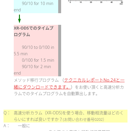
90/10 for 10 min
end
XR-ODSでのタイムプ
ログラム
90/10 to 0/100 in
5.5 min
0/100 for 1.5 min
90/10 for 2 min
end
テクニカルレポートNo.24と一
メソッド移行プログラム
（
緒にダウンロードできます。
）
をお使い頂くと高速分析カ
ラムでのタイムプログラムを自動算出します。
Q：
高速分析カラム（XR-ODS)を使う場合、移動相流量はどのく
らいにすれば良いですか？
(お問い合わせ番号0202）
A：
一般に