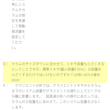
考にシス
テムやカ
ラムの耐
圧を考慮
して移動
相流量を
設定して
くださ
い。
Q：
カラムのサイズダウンに合わせて，ミキサ容量も小さくする
ということですが，標準ミキサ(最小容量0.5ｍL）の容量を
小さくするだけではいけないのですか？
(お問い合わせ番号
0203）
A：
グラジエント分析では，グラジエントミキサからカラム
までのシステム容量がグラジエントの遅れとしてピークの
分離に影響します。 超高速分析への移行にあたっては，
カラムの少容量化にあわせて，このシステム容量も少なく
します。