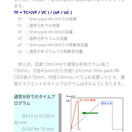
ます。
TF = TC×(VF / VC ) / (uF / uC )
TF
：Shim-pack XR-ODSでの時間
TC
：通常分析での時間
VF
：Shim-pack XR-ODSの容量
VC
：通常分析カラムの容量
uF
：Shim-pack XR-ODSでの移動相流量
uC
：通常分析カラムでの移動相流量
例えば，流速1.0mL/minで通常分析用カラム(長さ
150mm，内径4.6mm)から流速1.2mL/min Shim-pack XR-
ODS(長さ75mm，内径3.0mm)にカラムを変更したとき，濃
度グラジエントのタイムプログラムは次のようになります。
通常分析でのタイムプ
ログラム
90/10 to 0/100 in
30 min
0/100 for 10 min