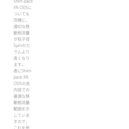
Shim-pack
XR-ODSに
ついても
同様に，
適切な移
動相流量
が粒子径
5μmのカ
ラムより
高くなり
ます。
表にShim-
pack XR-
ODSの各
内径での
最適な移
動相流量
範囲を示
していま
すので，
これを参