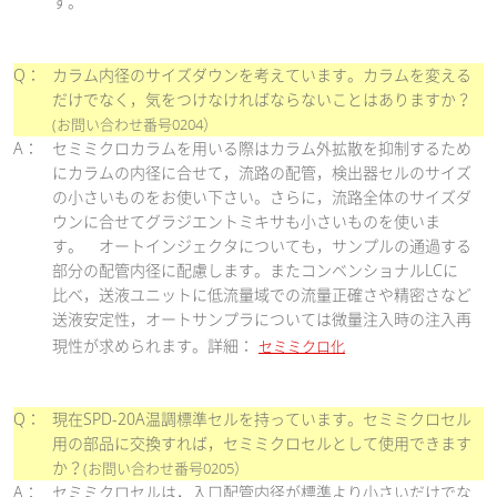
す。
Q：
カラム内径のサイズダウンを考えています。カラムを変える
だけでなく，気をつけなければならないことはありますか？
(お問い合わせ番号0204）
A：
セミミクロカラムを用いる際はカラム外拡散を抑制するため
にカラムの内径に合せて，流路の配管，検出器セルのサイズ
の小さいものをお使い下さい。さらに，流路全体のサイズダ
ウンに合せてグラジエントミキサも小さいものを使いま
す。 オートインジェクタについても，サンプルの通過する
部分の配管内径に配慮します。またコンベンショナルLCに
比べ，送液ユニットに低流量域での流量正確さや精密さなど
送液安定性，オートサンプラについては微量注入時の注入再
現性が求められます。詳細：
セミミクロ化
Q：
現在SPD-20A温調標準セルを持っています。セミミクロセル
用の部品に交換すれば，セミミクロセルとして使用できます
か？
(お問い合わせ番号0205）
A：
セミミクロセルは，入口配管内径が標準より小さいだけでな