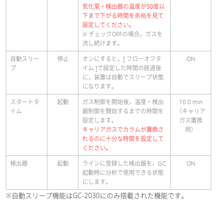
気化室・検出器の温度が50度以
下まで下がる時間を余裕を見て
設定してください。
※ チェックOFFの場合，ガスを
流し続けます。
自動スリー
停止
オンにすると，[ フローオフタ
ON
プ
イム ]で設定した時間の経過後
に，装置は自動でスリープ状態
になります。
スタートタ
起動
ガス制御を開始後，温度・検出
10.0 min
イム
器制御を開始するまでの時間を
（キャリア
設定します。
ガス置換
キャリアガスでカラムが置換さ
用）
れるのに十分な時間を設定して
ください。
検出器
起動
ラインに登録した検出器を，GC
ON
起動時に分析で使用できる状態
にします。
※自動スリープ機能はGC-2030にのみ搭載された機能です。