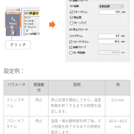
設定例：
パラメータ
関連動
説明
例
作
ストップタ
停止
停止処理を開始してから，温度
0.0 min
イム
制御を終了するまでの時間を設
定します。
フローオフ
停止
温度・検出器制御を終了後，ガ
40.0～60.0
タイム
ス制御を終了するまでの時間を
min
設定します。