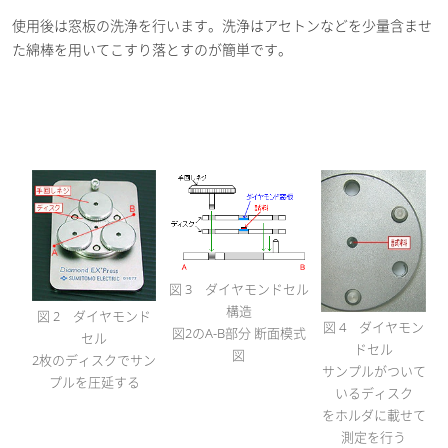
使用後は窓板の洗浄を行います。洗浄はアセトンなどを少量含ませ
た綿棒を用いてこすり落とすのが簡単です。
図 3 ダイヤモンドセル
構造
図 2 ダイヤモンド
図 4 ダイヤモン
図2のA-B部分 断面模式
セル
ドセル
図
2枚のディスクでサン
サンプルがついて
プルを圧延する
いるディスク
をホルダに載せて
測定を行う