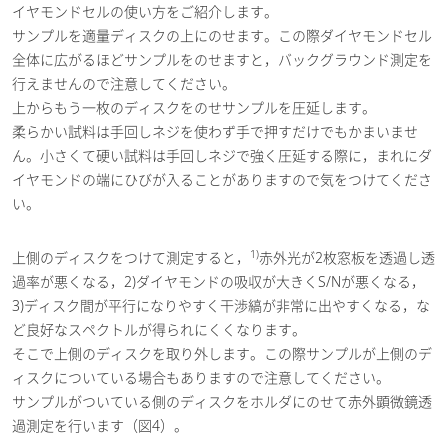
イヤモンドセルの使い方をご紹介します。
サンプルを適量ディスクの上にのせます。この際ダイヤモンドセル
全体に広がるほどサンプルをのせますと，バックグラウンド測定を
行えませんので注意してください。
上からもう一枚のディスクをのせサンプルを圧延します。
柔らかい試料は手回しネジを使わず手で押すだけでもかまいませ
ん。小さくて硬い試料は手回しネジで強く圧延する際に，まれにダ
イヤモンドの端にひびが入ることがありますので気をつけてくださ
い。
1)
上側のディスクをつけて測定すると，
赤外光が2枚窓板を透過し透
過率が悪くなる，2)ダイヤモンドの吸収が大きくS/Nが悪くなる，
3)ディスク間が平行になりやすく干渉縞が非常に出やすくなる，な
ど良好なスペクトルが得られにくくなります。
そこで上側のディスクを取り外します。この際サンプルが上側のデ
ィスクについている場合もありますので注意してください。
サンプルがついている側のディスクをホルダにのせて赤外顕微鏡透
過測定を行います（図4）。