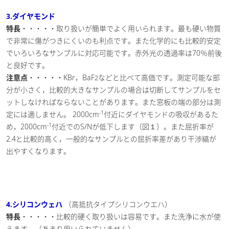
3.ダイヤモンド
特長
・・・・・取り扱いが簡単でよく用いられます。最も硬い物質
で非常に傷がつきにくいのも利点です。また化学的にも比較的安定
でいろいろなサンプルに対応可能です。赤外光の透過率は70％前後
と良好です。
注意点
・・・・・KBr，BaF
などと比べて高価です。測定可能な部
2
分が小さく，比較的大きなサンプルの場合は切断してサンプルをセ
ットしなければならないことがあります。また窓板の端の部分は測
-1
定には適しません。 2000cm
付近にダイヤモンドの吸収があるた
-1
め，2000cm
付近でのS/Nが低下します（図１）。また屈折率が
2.4と比較的高く，一般的なサンプルとの屈折率差があり干渉縞が
出やすくなります。
4.シリコンウェハ
（高抵抗タイプシリコンウエハ）
特長
・・・・・比較的硬く取り扱いは容易です。また洗浄に水が使
えます。（あまり用いられていません）