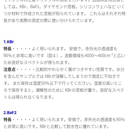
しては，KBr，BaF
，ダイヤモンド窓板，シリコンウェハなど いく
2
つか材料で作成された窓板が知られています。 これらはそれぞれ特
長があり実際の測定の際に使い分けられています。
1.KBr
特長
・・・・・よく用いられます。 安価で，赤外光の透過度も
-1
90％と非常に高いです（図１）。波数領域も4000〜400cm
と広い
ため良好なスペクトルが得られます。
注意点
・・・・・比較的やわらかく傷がつきやすい性質です。水分
を含んだサンプルでは KBrが溶解してしまうので測定に不向きで
す。 また保存は湿度50％以下で行ってください。湿度の高いとこ
ろで保存すると，潮解性のために KBrの窓板が曇り，良好なスペク
トルは得られなくなります。
2.BaF2
特長
・・・・・よく用いられます。安価で，赤外光の透過度も90％
と非常に高いです。KBrと比較して耐水性に優れています。