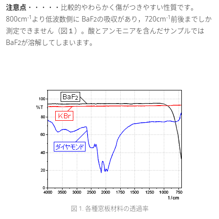
注意点
・・・・・比較的やわらかく傷がつきやすい性質です。
-1
-1
800cm
より低波数側に BaF
の吸収があり，720cm
前後までしか
2
測定できません（図１）。酸とアンモニアを含んだサンプルでは
BaF
が溶解してしまいます。
2
図 1. 各種窓板材料の透過率