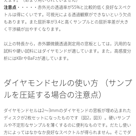
注意点
・・・・・赤外光の透過率が55%と比較的低く良好なスペク
トルは得にくいです。可視光による透過観察ができないという欠点
もあります。また屈折率が3.4と高くサンプルとの屈折率差が大き
く干渉縞が出やすくなります。
以上の特長から，赤外顕微鏡透過測定用の窓板としては，汎用的な
試料や硬い試料にはダイヤモンドが適しています。また，高感度分
析にはKBrやBaF
が適しています。
2
ダイヤモンドセルの使い方 （サンプ
ルを圧延する場合の注意点）
ダイヤモンドセルは2〜3mmのダイヤモンドの窓板が埋め込まれた
ディスクが2枚セットになったものです（図2，図3）。硬いサンプ
ルや不定形なサンプルを薄くするのに便利なものです。だたし使い
方によってはなかなか良好なスペクトルが得られません。そこでダ