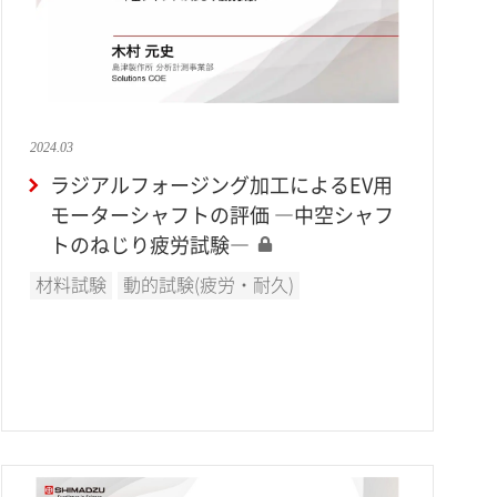
2024.03
ラジアルフォージング加工によるEV用
モーターシャフトの評価 ―中空シャフ
トのねじり疲労試験―
材料試験
動的試験(疲労・耐久)