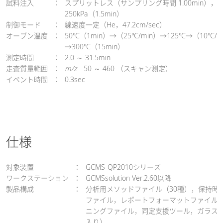
試料注入
：
スプリットレス（サンプリング時間 1.00min），
250kPa（1.5min）
制御モード
：
線速度一定（He，47.2cm/sec）
オーブン温度
：
50℃（1min）→（25℃/min）→125℃→（10℃/m
→300℃（15min）
測定時間
：
2.0 ～ 31.5min
走査質量範囲
：
m/z
50 ～ 460 （スキャン測定）
イベント時間
：
0.3sec
仕様
対象装置
：
GCMS-QP2010シリーズ
ワークステーション
：
GCMSsolution Ver.2.60以降
製品構成
：
分析用メソッドファイル（30種），保持時
ファイル，レポートフォーマットファイル（
ニングファイル，同定支援ツール，ガラスイ
入り）