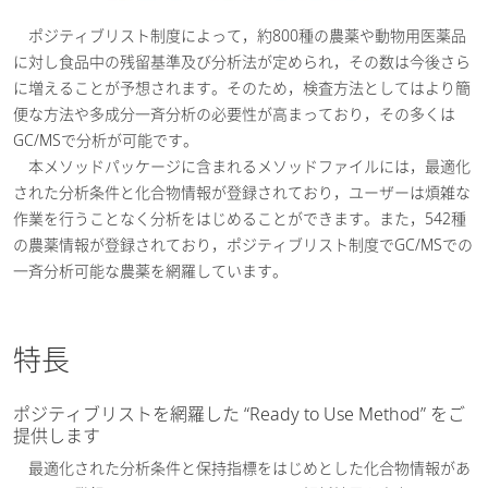
ポジティブリスト制度によって，約800種の農薬や動物用医薬品
に対し食品中の残留基準及び分析法が定められ，その数は今後さら
に増えることが予想されます。そのため，検査方法としてはより簡
便な方法や多成分一斉分析の必要性が高まっており，その多くは
GC/MSで分析が可能です。
本メソッドパッケージに含まれるメソッドファイルには，最適化
された分析条件と化合物情報が登録されており，ユーザーは煩雑な
作業を行うことなく分析をはじめることができます。また，542種
の農薬情報が登録されており，ポジティブリスト制度でGC/MSでの
一斉分析可能な農薬を網羅しています。
特長
ポジティブリストを網羅した “Ready to Use Method” をご
提供します
最適化された分析条件と保持指標をはじめとした化合物情報があ