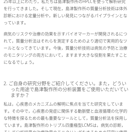
25年以上にわたり，私たちは島津製作所のHPLCを使って解析研究
を行ってきました。そして現在，島津製作所の質量分析技術は体外
診断における定量分析や，新しい発見につながるパイプラインとな
っています。
病気のリスクや治療の効果を示すバイオマーカーが開発されるにつ
れて，質量分析法はそれらを測定するためのより適切で実用的なツ
ールとなってきています。今後，質量分析技術は病気の予防と治療
のモニタリングの両方において，ますます大きな役割を果たすこと
になるでしょう。
2. ご自身の研究分野をご紹介してください。また，どうい
った用途で島津製作所の分析装置をご使用いただいてい
ますか？
私は，心疾患のメカニズムの解明に焦点を当てた研究をしていま
す。その中で，心疾患の発症に関係する動脈壁と血液循環の化学的
な特徴を探るための最も重要なツールとして，質量分析法を採用し
ています。島津製作所のトリプル四重極型LCMSは，病気の診断，