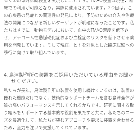
るための体外診断検査を実現したことです。TMAO検査は現在，臨
床での利用が可能となり，実際に使用されています。2つ目は，こ
の心疾患の発症との関連性の発見により，予防のための介入や治療
法の開発につながる新しいターゲットが明確になったことです。私
たちはすでに，動物モデルにおいて，血中のTMAO濃度を低下さ
せ，アテローム性動脈硬化症および血栓症のリスクを低下させる薬
剤を開発しています。そして現在，ヒトを対象とした臨床試験への
移行に向けて取り組んでいます。
4. 島津製作所の装置をご採用いただいている理由をお聞か
せください。
私たちが長年，島津製作所の装置を使用し続けているのは，装置の
優れた機能だけでなく，技術的なサポートチームを含む島津全体が
質の高いパフォーマンスを示してくれるからです。研究に関する取
り組みをサポートする基本的な役割を果たすと共に，私たちのニー
ズを最適化して，私たちが望むアプローチや要求に装置を合わせる
ため，全力を注いで支援してくれています。