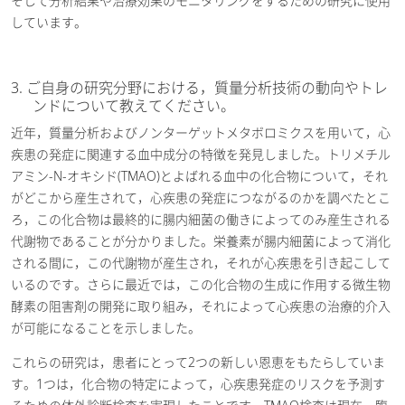
そして分析結果や治療効果のモニタリングをするための研究に使用
しています。
3. ご自身の研究分野における，質量分析技術の動向やトレ
ンドについて教えてください。
近年，質量分析およびノンターゲットメタボロミクスを用いて，心
疾患の発症に関連する血中成分の特徴を発見しました。トリメチル
アミン-N-オキシド(TMAO)とよばれる血中の化合物について，それ
がどこから産生されて，心疾患の発症につながるのかを調べたとこ
ろ，この化合物は最終的に腸内細菌の働きによってのみ産生される
代謝物であることが分かりました。栄養素が腸内細菌によって消化
される間に，この代謝物が産生され，それが心疾患を引き起こして
いるのです。さらに最近では，この化合物の生成に作用する微生物
酵素の阻害剤の開発に取り組み，それによって心疾患の治療的介入
が可能になることを示しました。
これらの研究は，患者にとって2つの新しい恩恵をもたらしていま
す。1つは，化合物の特定によって，心疾患発症のリスクを予測す