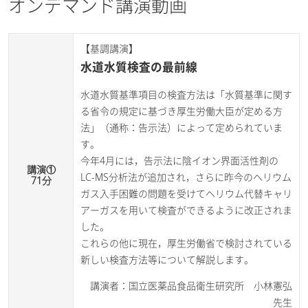
オンデマンド講演動画
【基調講演】
水道水質検査の最前線
水道水質基準項目の検査方法は「水質基準に関す
る省令の規定に基づき厚生労働大臣が定める方
法」（通称：告示法）によって定められていま
す。
今年4月には，告示法に陰イオン界面活性剤の
講演①
LC-MS分析法が追加され，さらに昨今のヘリウム
71分
ガス入手困難の問題を受けてヘリウム代替キャリ
アーガスを用いて検査ができるように改正されま
した。
これらの他に現在，厚生労働省で検討されている
新しい検査方法等について解説します。
講演者：国立医薬品食品衛生研究所 小林憲弘
先生