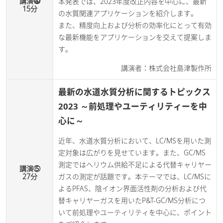
講演⓸
本発表では、2023年度改正内容を中心に、最新
15分
の水質関連アプリケーションを紹介します。
また、精度向上および分析の効率化にとって有効
な最新機能をアプリケーションを交えて提案しま
す。
講演者：株式会社島津製作所
最新の水道水質分析に関するトピックス
2023 ～前処理やユーティリティーを中
心に～
近年、水道水質分析において、LC/MSを用いた測
定対象は広がりを見せています。また、GC/MS
測定ではヘリウム供給不足による代替キャリヤー
講演⑤
27分
ガスの測定が話題です。本テーマでは、LC/MSに
よるPFAS、陰イオン界面活性剤の分析および代
替キャリヤーガスを用いたP&T-GC/MS分析につ
いて前処理やユーティリティを中心に、ポイント