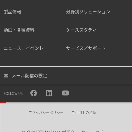
製品情報
分野別ソリューション
ご勤務先
動画・各種資料
ケーススタディ
ニュース／イベント
サービス／サポート
職種
メール配信の設定
所属部署
FOLLOW US
プライバシーポリシー
ご利用上の注意
業界