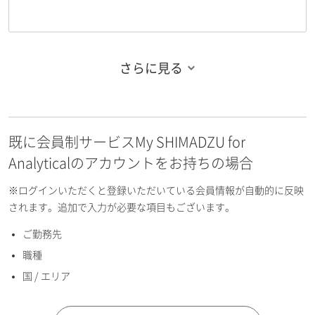
さらに見る
お名前フリガナ（姓）
既に会員制サービスMy SHIMADZU for
お名前フリガナ（名）
Analyticalのアカウントをお持ちの場合
※ログインいただくと登録いただいている会員情報が自動的に反映
されます。追加で入力が必要な項目もございます。
ご勤務先
E-mailアドレス（半角英数）
職種
国 / エリア