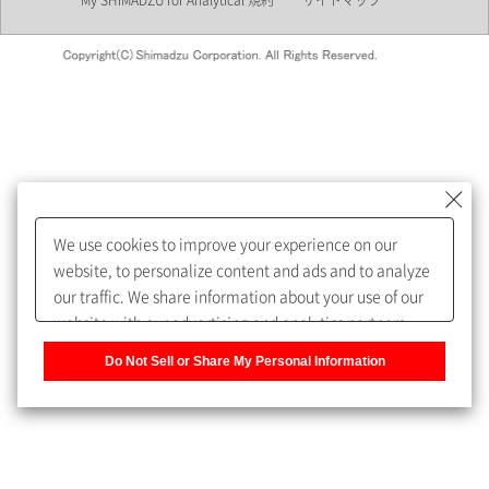
My SHIMADZU for Analytical 規約
サイトマップ
会員制サービスMySHIMADZU
for Analyticalへの登録をおすす
めします。
We use cookies to improve your experience on our
My SHIMADZU for Analyticalへ登録いただくと、技術情報や
website, to personalize content and ads and to analyze
取扱説明書・Webinarなどの閲覧ができます。
our traffic. We share information about your use of our
website with our advertising and analytics partners,
また、個人情報を再入力することなくお問合せができるよ
who may combine it with other information that you
うになります。
Do Not Sell or Share My Personal Information
have provided to them or that they have collected from
your use of their services. You have the right to opt-out
登録された個人情報は、当社のプライバシーポリシーに記
of our sharing information about you with our partners.
載された目的のために使用されることがあります。
Please click [Do Not Sell or Share My Personal
Information] to customize your cookie settings on our