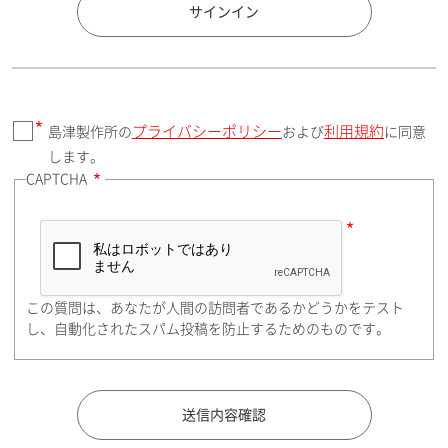
国 / エリア
サインイン
プライバシーポリシー
利用規約
島津製作所の
および
に同意
郵便番号（勤務先）
します。
CAPTCHA
住所検索
この質問は、あなたが人間の訪問者であるかどうかをテスト
都道府県（勤務先）
し、自動化されたスパム投稿を防止するためのものです。