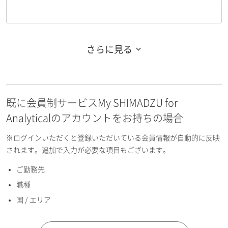
さらに見る
お名前フリガナ（姓）
既に会員制サービスMy SHIMADZU for
お名前フリガナ（名）
Analyticalのアカウントをお持ちの場合
※ログインいただくと登録いただいている会員情報が自動的に反映
されます。追加で入力が必要な項目もございます。
ご勤務先
E-mailアドレス（半角英数）
職種
国 / エリア