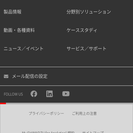
製品情報
分野別ソリューション
ご勤務先
動画・各種資料
ケーススタディ
ニュース／イベント
サービス／サポート
職種
メール配信の設定
所属部署
FOLLOW US
プライバシーポリシー
ご利用上の注意
業界