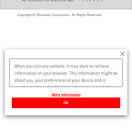
My SHIMADZU for Analytical 規約
サイトマップ
会員制サービスMySHIMADZU
for Analyticalへの登録をおすす
めします。
When you visit any website, it may store or retrieve
My SHIMADZU for Analyticalへ登録いただくと、技術情報や
information on your browser. This information might be
取扱説明書・Webinarなどの閲覧ができます。
about you, your preferences or your device and is
mostly used to make the site work as you expect it to.
また、個人情報を再入力することなくお問合せができるよ
The information does not usually directly identify you,
More Information
うになります。
but it can give you a more personalized web
OK
experience.
Privacy Policy
登録された個人情報は、当社のプライバシーポリシーに記
載された目的のために使用されることがあります。