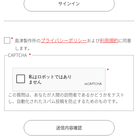
国 / エリア
サインイン
プライバシーポリシー
利用規約
島津製作所の
および
に同意
郵便番号（勤務先）
します。
CAPTCHA
住所検索
この質問は、あなたが人間の訪問者であるかどうかをテスト
都道府県（勤務先）
し、自動化されたスパム投稿を防止するためのものです。