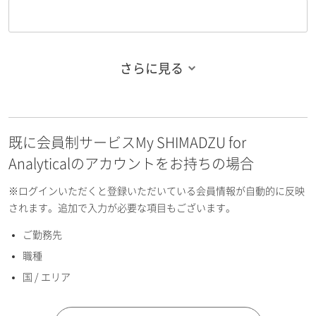
さらに見る
お名前フリガナ（姓）
既に会員制サービスMy SHIMADZU for
お名前フリガナ（名）
Analyticalのアカウントをお持ちの場合
※ログインいただくと登録いただいている会員情報が自動的に反映
されます。追加で入力が必要な項目もございます。
ご勤務先
E-mailアドレス（半角英数）
職種
国 / エリア