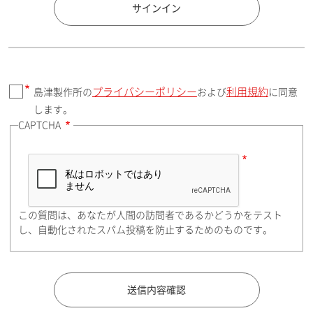
国 / エリア
サインイン
プライバシーポリシー
利用規約
島津製作所の
および
に同意
郵便番号（勤務先）
します。
CAPTCHA
住所検索
この質問は、あなたが人間の訪問者であるかどうかをテスト
都道府県（勤務先）
し、自動化されたスパム投稿を防止するためのものです。