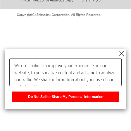
My SHIMADZU for Analytical 規約
サイトマップ
会員制サービスMySHIMADZU
for Analyticalへの登録をおすす
めします。
We use cookies to improve your experience on our
My SHIMADZU for Analyticalへ登録いただくと、技術情報や
website, to personalize content and ads and to analyze
取扱説明書・Webinarなどの閲覧ができます。
our traffic. We share information about your use of our
website with our advertising and analytics partners,
また、個人情報を再入力することなくお問合せができるよ
who may combine it with other information that you
うになります。
Do Not Sell or Share My Personal Information
have provided to them or that they have collected from
your use of their services. You have the right to opt-out
登録された個人情報は、当社のプライバシーポリシーに記
of our sharing information about you with our partners.
載された目的のために使用されることがあります。
Please click [Do Not Sell or Share My Personal
Information] to customize your cookie settings on our