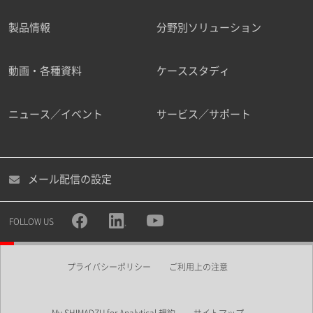
製品情報
分野別ソリューション
ご勤務先
動画・各種資料
ケーススタディ
ニュース／イベント
サービス／サポート
職種
メール配信の設定
所属部署
FOLLOW US
プライバシーポリシー
ご利用上の注意
業界