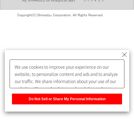
My SHIMADZU for Analytical 規約
サイトマップ
会員制サービスMySHIMADZU
for Analyticalへの登録をおすす
めします。
We use cookies to improve your experience on our
My SHIMADZU for Analyticalへ登録いただくと、技術情報や
website, to personalize content and ads and to analyze
取扱説明書・Webinarなどの閲覧ができます。
our traffic. We share information about your use of our
website with our advertising and analytics partners,
また、個人情報を再入力することなくお問合せができるよ
who may combine it with other information that you
うになります。
Do Not Sell or Share My Personal Information
have provided to them or that they have collected from
your use of their services. You have the right to opt-out
登録された個人情報は、当社のプライバシーポリシーに記
of our sharing information about you with our partners.
載された目的のために使用されることがあります。
Please click [Do Not Sell or Share My Personal
Information] to customize your cookie settings on our