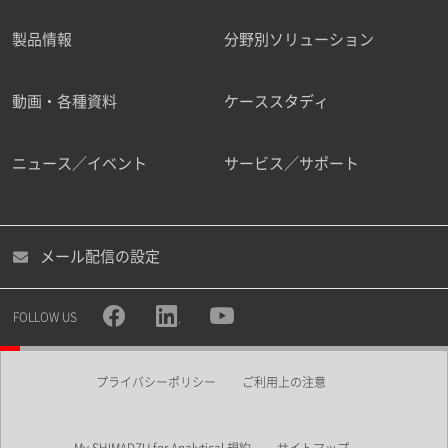
製品情報
分野別ソリューション
ご勤務先
動画・各種資料
ケーススタディ
ニュース／イベント
サービス／サポート
職種
メール配信の設定
所属部署
FOLLOW US
プライバシーポリシー
ご利用上の注意
業界