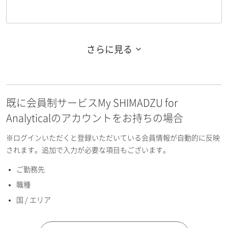
さらに見る
お名前フリガナ（姓）
既に会員制サービスMy SHIMADZU for
お名前フリガナ（名）
Analyticalのアカウントをお持ちの場合
※ログインいただくと登録いただいている会員情報が自動的に反映
されます。追加で入力が必要な項目もございます。
ご勤務先
E-mailアドレス（半角英数）
職種
国 / エリア