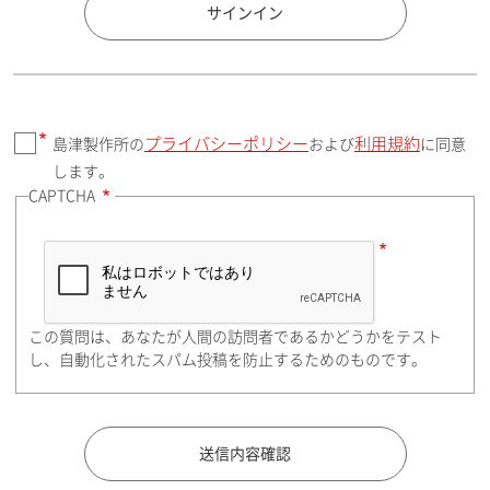
国 / エリア
サインイン
プライバシーポリシー
利用規約
島津製作所の
および
に同意
郵便番号（勤務先）
します。
CAPTCHA
住所検索
この質問は、あなたが人間の訪問者であるかどうかをテスト
都道府県（勤務先）
し、自動化されたスパム投稿を防止するためのものです。