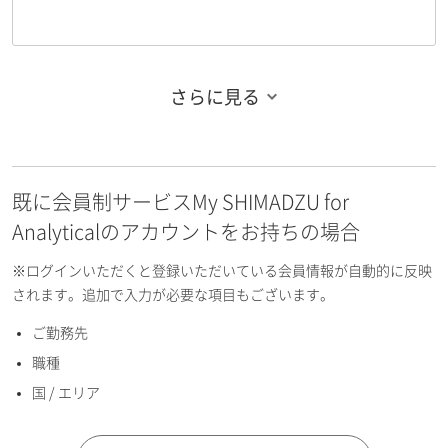
さらに見る
お名前フリガナ（姓）
既に会員制サービスMy SHIMADZU for
お名前フリガナ（名）
Analyticalのアカウントをお持ちの場合
※ログインいただくと登録いただいている会員情報が自動的に反映
されます。追加で入力が必要な項目もございます。
ご勤務先
E-mailアドレス（半角英数）
職種
国 / エリア