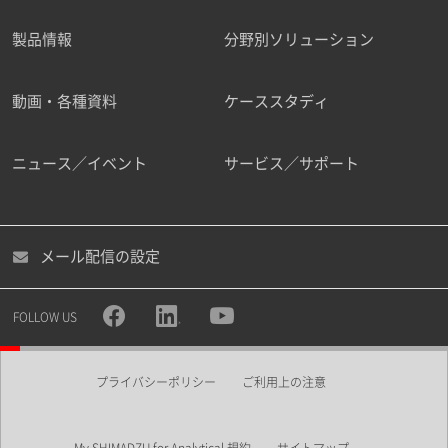
製品情報
分野別ソリューション
ご勤務先
動画・各種資料
ケーススタディ
ニュース／イベント
サービス／サポート
職種
メール配信の設定
所属部署
FOLLOW US
プライバシーポリシー
ご利用上の注意
業界