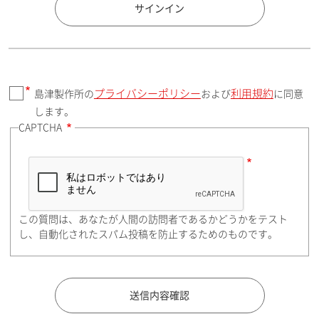
国 / エリア
サインイン
プライバシーポリシー
利用規約
島津製作所の
および
に同意
郵便番号（勤務先）
します。
CAPTCHA
住所検索
この質問は、あなたが人間の訪問者であるかどうかをテスト
都道府県（勤務先）
し、自動化されたスパム投稿を防止するためのものです。