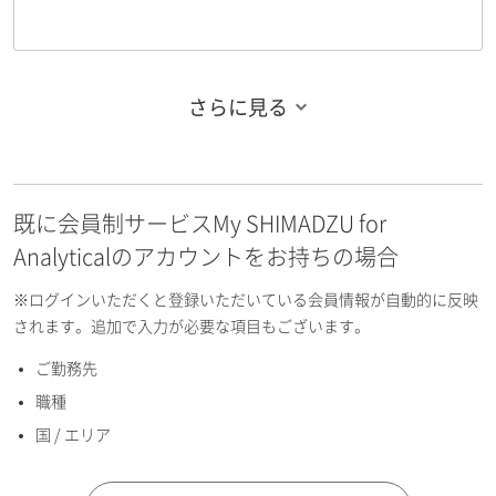
さらに見る
お名前フリガナ（姓）
既に会員制サービスMy SHIMADZU for
お名前フリガナ（名）
Analyticalのアカウントをお持ちの場合
※ログインいただくと登録いただいている会員情報が自動的に反映
されます。追加で入力が必要な項目もございます。
ご勤務先
E-mailアドレス（半角英数）
職種
国 / エリア