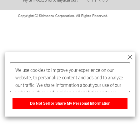
My SHIMADZU for Analytical 規約
サイトマップ
会員制サービスMySHIMADZU
for Analyticalへの登録をおすす
めします。
We use cookies to improve your experience on our
My SHIMADZU for Analyticalへ登録いただくと、技術情報や
website, to personalize content and ads and to analyze
取扱説明書・Webinarなどの閲覧ができます。
our traffic. We share information about your use of our
website with our advertising and analytics partners,
また、個人情報を再入力することなくお問合せができるよ
who may combine it with other information that you
うになります。
Do Not Sell or Share My Personal Information
have provided to them or that they have collected from
your use of their services. You have the right to opt-out
登録された個人情報は、当社のプライバシーポリシーに記
of our sharing information about you with our partners.
載された目的のために使用されることがあります。
Please click [Do Not Sell or Share My Personal
Information] to customize your cookie settings on our