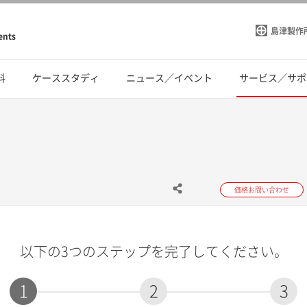
島津製作
ents
料
ケーススタディ
ニュース／イベント
サービス／サポ
価格お問い合わせ
以下の3つのステップを完了してください。
1
2
3