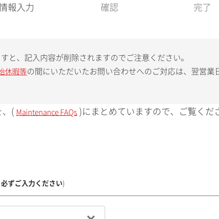
現
情報入力
確認
完了
在
:
ますと、記入内容が削除されますのでご注意ください。
の間にいただいたお問い合わせへのご対応は、翌営業
始休暇等
、(
)にまとめていますので、ご覧くだ
Maintenance FAQs
、必ずご入力ください
)