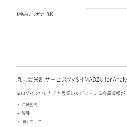
お名前フリガナ（姓）
お名前フリガナ（名）
E-mailアドレス（半角
英数）
既に会員制サービスMy SHIMADZU for An
※ログインいただくと登録いただいている会員情報が
ご勤務先
国 / エリア
職種
国 / エリア