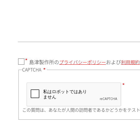
郵便番号（勤務先）
都道府県（勤務先）
島津製作所の
および
プライバシーポリシー
利用規約
CAPTCHA
市（勤務先）
町名・番地（勤務先）
この質問は、あなたが人間の訪問者であるかどうかをテス