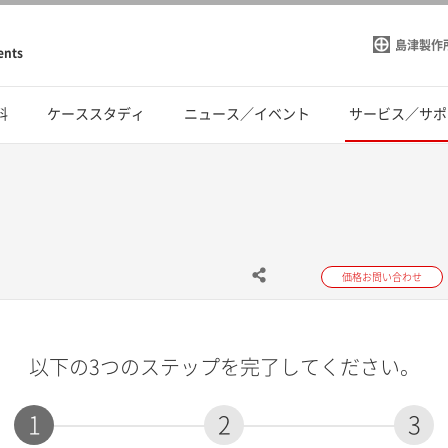
島津製作
ents
料
ケーススタディ
ニュース／イベント
サービス／サポ
価格お問い合わせ
以下の3つのステップを完了してください。
1
2
3