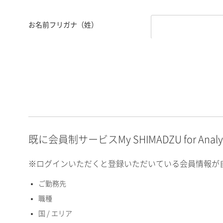
お名前フリガナ（姓）
お名前フリガナ（名）
E-mailアドレス（半角
英数）
既に会員制サービスMy SHIMADZU for An
※ログインいただくと登録いただいている会員情報が
ご勤務先
国 / エリア
職種
国 / エリア