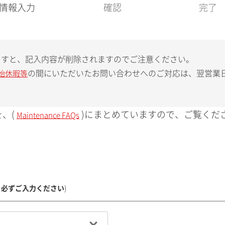
現
情報入力
確認
完了
在
:
ますと、記入内容が削除されますのでご注意ください。
の間にいただいたお問い合わせへのご対応は、翌営業
始休暇等
、(
)にまとめていますので、ご覧くだ
Maintenance FAQs
、必ずご入力ください
)