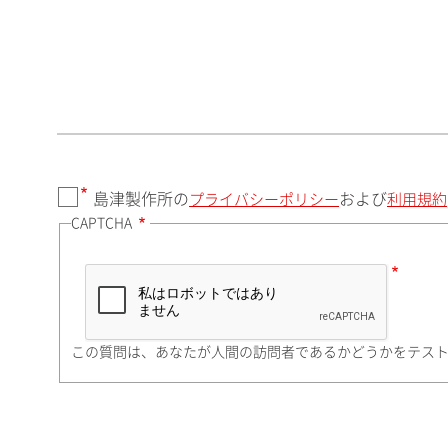
郵便番号（勤務先）
都道府県（勤務先）
島津製作所の
および
プライバシーポリシー
利用規約
CAPTCHA
市（勤務先）
町名・番地（勤務先）
この質問は、あなたが人間の訪問者であるかどうかをテス