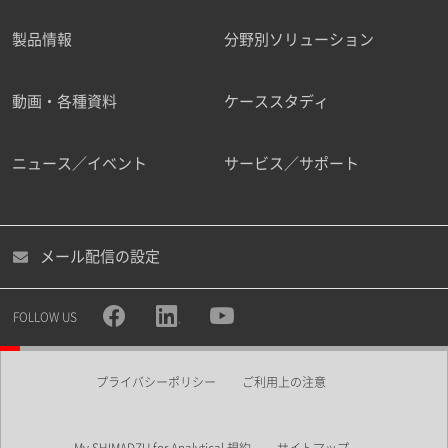
製品情報
分野別ソリューション
ご勤務先
動画・各種資料
ケーススタディ
ニュース／イベント
サービス／サポート
職種
メール配信の設定
所属部署
FOLLOW US
プライバシーポリシー
ご利用上の注意
業界