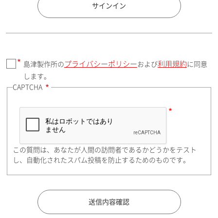
国 / エリア
サインイン
プライバシーポリシー
利用規約
島津製作所の
および
に同意
郵便番号（勤務先）
します。
CAPTCHA
住所検索
この質問は、あなたが人間の訪問者であるかどうかをテスト
都道府県（勤務先）
し、自動化されたスパム投稿を防止するためのものです。