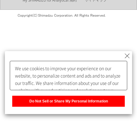
My SHIMADZU for Analytical 規約
サイトマップ
会員制サービスMySHIMADZU
for Analyticalへの登録をおすす
めします。
We use cookies to improve your experience on our
My SHIMADZU for Analyticalへ登録いただくと、技術情報や
website, to personalize content and ads and to analyze
取扱説明書・Webinarなどの閲覧ができます。
our traffic. We share information about your use of our
website with our advertising and analytics partners,
また、個人情報を再入力することなくお問合せができるよ
who may combine it with other information that you
うになります。
Do Not Sell or Share My Personal Information
have provided to them or that they have collected from
your use of their services. You have the right to opt-out
登録された個人情報は、当社のプライバシーポリシーに記
of our sharing information about you with our partners.
載された目的のために使用されることがあります。
Please click [Do Not Sell or Share My Personal
Information] to customize your cookie settings on our