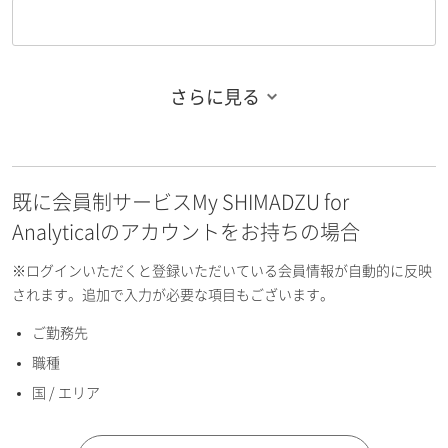
さらに見る
お名前フリガナ（姓）
既に会員制サービスMy SHIMADZU for
お名前フリガナ（名）
Analyticalのアカウントをお持ちの場合
※ログインいただくと登録いただいている会員情報が自動的に反映
されます。追加で入力が必要な項目もございます。
ご勤務先
E-mailアドレス（半角英数）
職種
国 / エリア