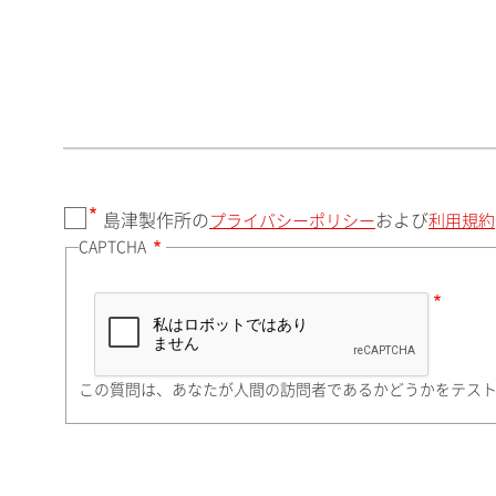
郵便番号（勤務先）
都道府県（勤務先）
島津製作所の
および
プライバシーポリシー
利用規約
CAPTCHA
市（勤務先）
町名・番地（勤務先）
この質問は、あなたが人間の訪問者であるかどうかをテス