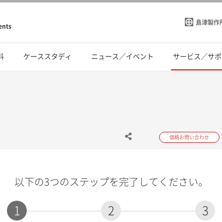
島津製作
ents
料
ケーススタディ
ニュース／イベント
サービス／サポ
価格お問い合わせ
以下の3つのステップを完了してください。
1
2
3