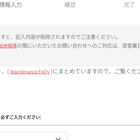
現
情報入力
確認
完了
在
:
ますと、記入内容が削除されますのでご注意ください。
の間にいただいたお問い合わせへのご対応は、翌営業
始休暇等
、(
)にまとめていますので、ご覧くだ
Maintenance FAQs
、必ずご入力ください
)