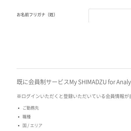
お名前フリガナ（姓）
お名前フリガナ（名）
E-mailアドレス（半角
英数）
既に会員制サービスMy SHIMADZU for An
※ログインいただくと登録いただいている会員情報が
ご勤務先
国 / エリア
職種
国 / エリア