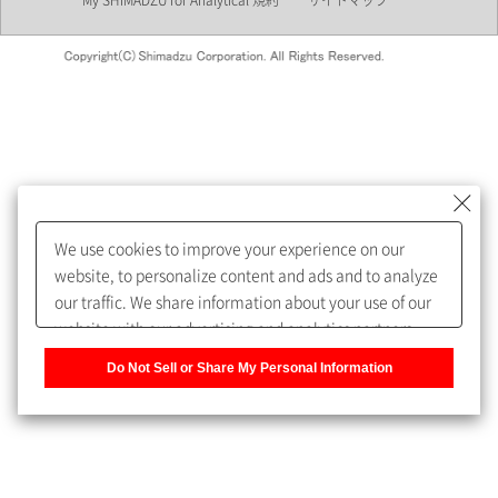
My SHIMADZU for Analytical 規約
サイトマップ
会員制サービスMySHIMADZU
for Analyticalへの登録をおすす
めします。
We use cookies to improve your experience on our
My SHIMADZU for Analyticalへ登録いただくと、技術情報や
website, to personalize content and ads and to analyze
取扱説明書・Webinarなどの閲覧ができます。
our traffic. We share information about your use of our
website with our advertising and analytics partners,
また、個人情報を再入力することなくお問合せができるよ
who may combine it with other information that you
うになります。
Do Not Sell or Share My Personal Information
have provided to them or that they have collected from
your use of their services. You have the right to opt-out
登録された個人情報は、当社のプライバシーポリシーに記
of our sharing information about you with our partners.
載された目的のために使用されることがあります。
Please click [Do Not Sell or Share My Personal
Information] to customize your cookie settings on our