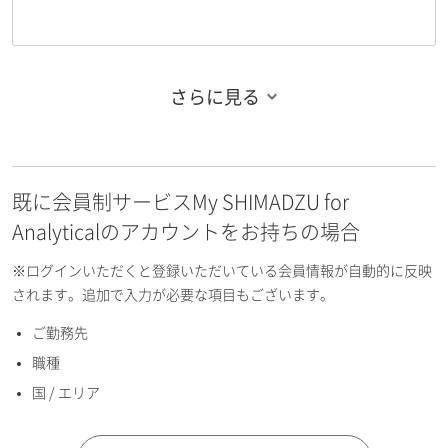
さらに見る
お名前フリガナ（姓）
既に会員制サービスMy SHIMADZU for
お名前フリガナ（名）
Analyticalのアカウントをお持ちの場合
※ログインいただくと登録いただいている会員情報が自動的に反映
されます。追加で入力が必要な項目もございます。
ご勤務先
E-mailアドレス（半角英数）
職種
国 / エリア