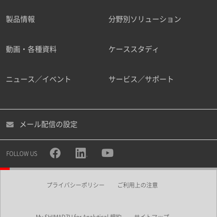
製品情報
分野別ソリューション
ご勤務先
動画・各種資料
ケーススタディ
ニュース／イベント
サービス／サポート
職種
メール配信の設定
所属部署
FOLLOW US
プライバシーポリシー
ご利用上の注意
業界