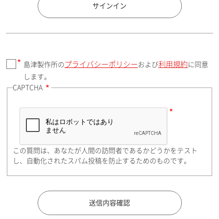
国 / エリア
サインイン
プライバシーポリシー
利用規約
島津製作所の
および
に同意
郵便番号（勤務先）
します。
CAPTCHA
住所検索
この質問は、あなたが人間の訪問者であるかどうかをテスト
都道府県（勤務先）
し、自動化されたスパム投稿を防止するためのものです。