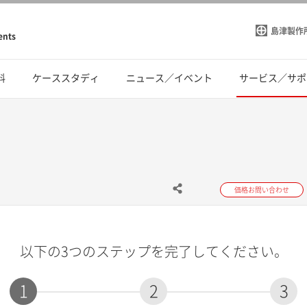
島津製作
ents
料
ケーススタディ
ニュース／イベント
サービス／サポ
価格お問い合わせ
以下の3つのステップを完了してください。
1
2
3