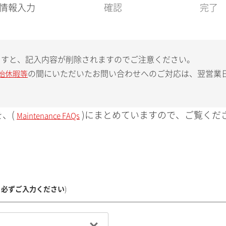
現
情報入力
確認
完了
在
:
ますと、記入内容が削除されますのでご注意ください。
の間にいただいたお問い合わせへのご対応は、翌営業
始休暇等
、(
)にまとめていますので、ご覧くだ
Maintenance FAQs
、必ずご入力ください
)