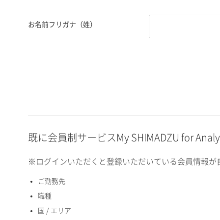
お名前フリガナ（姓）
お名前フリガナ（名）
E-mailアドレス（半角
英数）
既に会員制サービスMy SHIMADZU for An
※ログインいただくと登録いただいている会員情報が
ご勤務先
国 / エリア
職種
国 / エリア