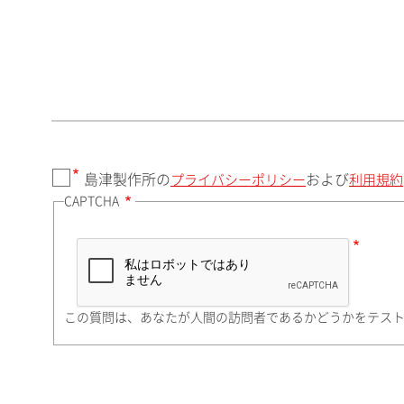
郵便番号（勤務先）
都道府県（勤務先）
島津製作所の
および
プライバシーポリシー
利用規約
CAPTCHA
市（勤務先）
町名・番地（勤務先）
この質問は、あなたが人間の訪問者であるかどうかをテス