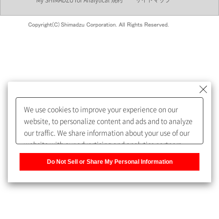
My SHIMADZU for Analytical 規約
サイトマップ
会員制サービスMySHIMADZU
for Analyticalへの登録をおすす
めします。
We use cookies to improve your experience on our
My SHIMADZU for Analyticalへ登録いただくと、技術情報や
website, to personalize content and ads and to analyze
取扱説明書・Webinarなどの閲覧ができます。
our traffic. We share information about your use of our
website with our advertising and analytics partners,
また、個人情報を再入力することなくお問合せができるよ
who may combine it with other information that you
うになります。
Do Not Sell or Share My Personal Information
have provided to them or that they have collected from
your use of their services. You have the right to opt-out
登録された個人情報は、当社のプライバシーポリシーに記
of our sharing information about you with our partners.
載された目的のために使用されることがあります。
Please click [Do Not Sell or Share My Personal
Information] to customize your cookie settings on our