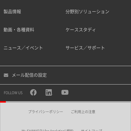
製品情報
分野別ソリューション
ご勤務先
動画・各種資料
ケーススタディ
ニュース／イベント
サービス／サポート
職種
メール配信の設定
所属部署
FOLLOW US
プライバシーポリシー
ご利用上の注意
業界