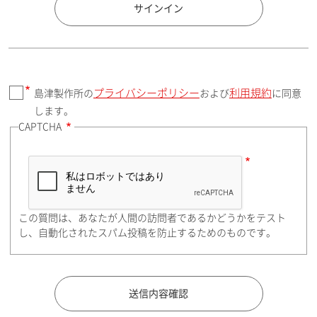
国 / エリア
サインイン
プライバシーポリシー
利用規約
島津製作所の
および
に同意
郵便番号（勤務先）
します。
CAPTCHA
住所検索
この質問は、あなたが人間の訪問者であるかどうかをテスト
都道府県（勤務先）
し、自動化されたスパム投稿を防止するためのものです。