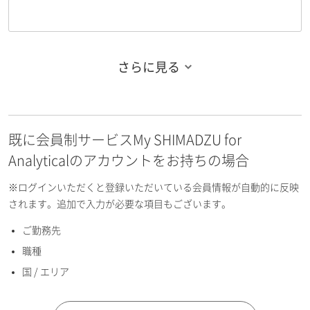
さらに見る
お名前フリガナ（姓）
既に会員制サービスMy SHIMADZU for
お名前フリガナ（名）
Analyticalのアカウントをお持ちの場合
※ログインいただくと登録いただいている会員情報が自動的に反映
されます。追加で入力が必要な項目もございます。
ご勤務先
E-mailアドレス（半角英数）
職種
国 / エリア