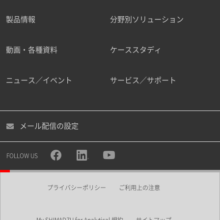
製品情報
分野別ソリューション
ご勤務先
動画・各種資料
ケーススタディ
ニュース／イベント
サービス／サポート
職種
メール配信の設定
所属部署
FOLLOW US
プライバシーポリシー
ご利用上の注意
業界