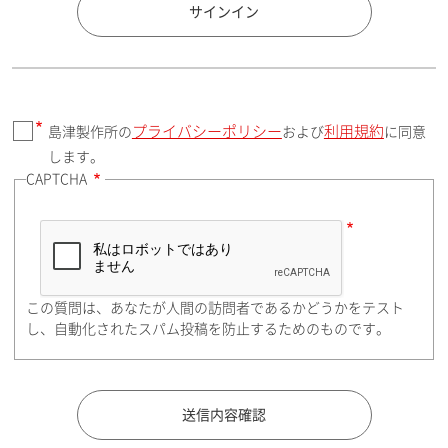
国 / エリア
サインイン
プライバシーポリシー
利用規約
島津製作所の
および
に同意
郵便番号（勤務先）
します。
CAPTCHA
住所検索
この質問は、あなたが人間の訪問者であるかどうかをテスト
都道府県（勤務先）
し、自動化されたスパム投稿を防止するためのものです。