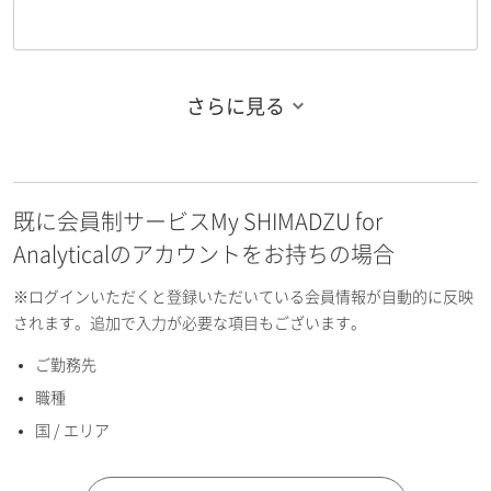
さらに見る
お名前フリガナ（姓）
既に会員制サービスMy SHIMADZU for
お名前フリガナ（名）
Analyticalのアカウントをお持ちの場合
※ログインいただくと登録いただいている会員情報が自動的に反映
されます。追加で入力が必要な項目もございます。
ご勤務先
E-mailアドレス（半角英数）
職種
国 / エリア