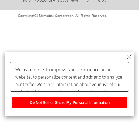
My SHIMADZU for Analytical 規約
サイトマップ
会員制サービスMySHIMADZU
for Analyticalへの登録をおすす
めします。
We use cookies to improve your experience on our
My SHIMADZU for Analyticalへ登録いただくと、技術情報や
website, to personalize content and ads and to analyze
取扱説明書・Webinarなどの閲覧ができます。
our traffic. We share information about your use of our
website with our advertising and analytics partners,
また、個人情報を再入力することなくお問合せができるよ
who may combine it with other information that you
うになります。
Do Not Sell or Share My Personal Information
have provided to them or that they have collected from
your use of their services. You have the right to opt-out
登録された個人情報は、当社のプライバシーポリシーに記
of our sharing information about you with our partners.
載された目的のために使用されることがあります。
Please click [Do Not Sell or Share My Personal
Information] to customize your cookie settings on our