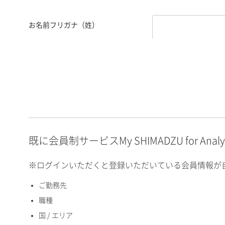
お名前フリガナ（姓）
お名前フリガナ（名）
E-mailアドレス（半角
英数）
既に会員制サービスMy SHIMADZU for An
※ログインいただくと登録いただいている会員情報が
ご勤務先
国 / エリア
職種
国 / エリア