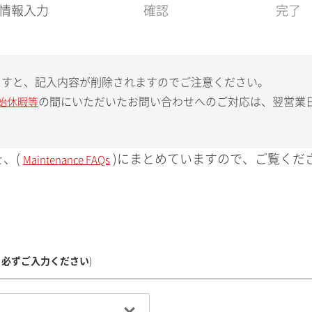
現
情報入力
確認
完了
在
:
ますと、記入内容が削除されますのでご注意ください。
の間にいただいたお問い合わせへのご対応は、翌営業
始休暇等
、(
)にまとめていますので、ご覧くだ
Maintenance FAQs
、必ずご入力ください
)