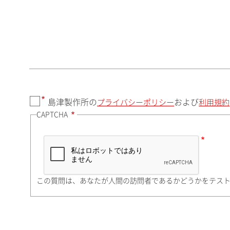
郵便番号（勤務先）
都道府県（勤務先）
島津製作所の
および
プライバシーポリシー
利用規約
CAPTCHA
市（勤務先）
町名・番地（勤務先）
この質問は、あなたが人間の訪問者であるかどうかをテス