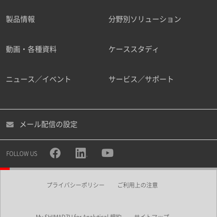
製品情報
分野別ソリューション
ご勤務先
動画・各種資料
ケーススタディ
ニュース／イベント
サービス／サポート
職種
メール配信の設定
所属部署
FOLLOW US
プライバシーポリシー
ご利用上の注意
業界