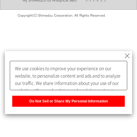
My SHIMADZU for Analytical 規約
サイトマップ
会員制サービスMySHIMADZU
for Analyticalへの登録をおすす
めします。
We use cookies to improve your experience on our
My SHIMADZU for Analyticalへ登録いただくと、技術情報や
website, to personalize content and ads and to analyze
取扱説明書・Webinarなどの閲覧ができます。
our traffic. We share information about your use of our
website with our advertising and analytics partners,
また、個人情報を再入力することなくお問合せができるよ
who may combine it with other information that you
うになります。
Do Not Sell or Share My Personal Information
have provided to them or that they have collected from
your use of their services. You have the right to opt-out
登録された個人情報は、当社のプライバシーポリシーに記
of our sharing information about you with our partners.
載された目的のために使用されることがあります。
Please click [Do Not Sell or Share My Personal
Information] to customize your cookie settings on our