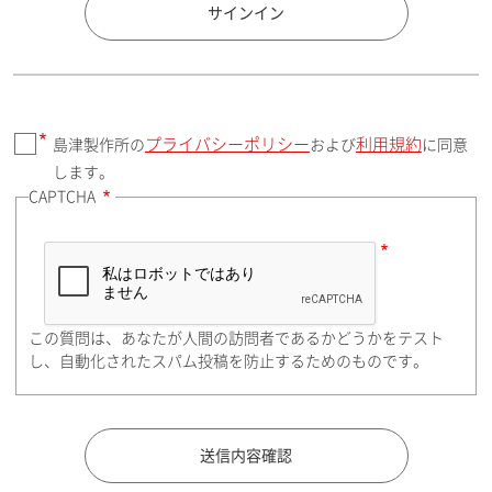
国 / エリア
サインイン
プライバシーポリシー
利用規約
島津製作所の
および
に同意
郵便番号（勤務先）
します。
CAPTCHA
住所検索
この質問は、あなたが人間の訪問者であるかどうかをテスト
都道府県（勤務先）
し、自動化されたスパム投稿を防止するためのものです。