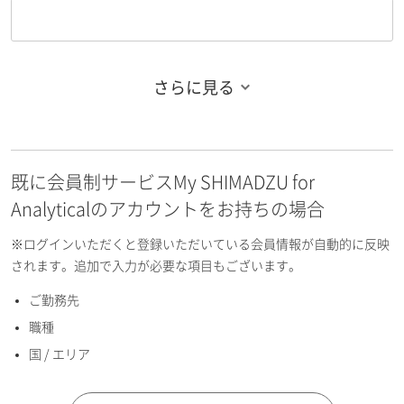
さらに見る
お名前フリガナ（姓）
既に会員制サービスMy SHIMADZU for
お名前フリガナ（名）
Analyticalのアカウントをお持ちの場合
※ログインいただくと登録いただいている会員情報が自動的に反映
されます。追加で入力が必要な項目もございます。
ご勤務先
E-mailアドレス（半角英数）
職種
国 / エリア