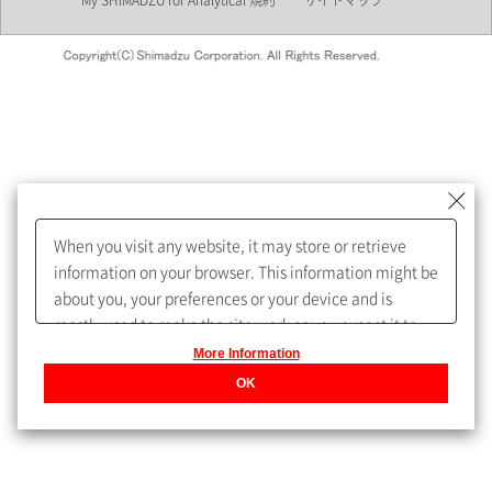
My SHIMADZU for Analytical 規約
サイトマップ
会員制サービスMySHIMADZU
for Analyticalへの登録をおすす
めします。
When you visit any website, it may store or retrieve
My SHIMADZU for Analyticalへ登録いただくと、技術情報や
information on your browser. This information might be
取扱説明書・Webinarなどの閲覧ができます。
about you, your preferences or your device and is
mostly used to make the site work as you expect it to.
また、個人情報を再入力することなくお問合せができるよ
The information does not usually directly identify you,
More Information
うになります。
but it can give you a more personalized web
OK
experience.
Privacy Policy
登録された個人情報は、当社のプライバシーポリシーに記
載された目的のために使用されることがあります。