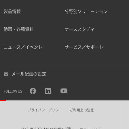
製品情報
分野別ソリューション
ご勤務先
動画・各種資料
ケーススタディ
ニュース／イベント
サービス／サポート
職種
メール配信の設定
所属部署
FOLLOW US
プライバシーポリシー
ご利用上の注意
業界