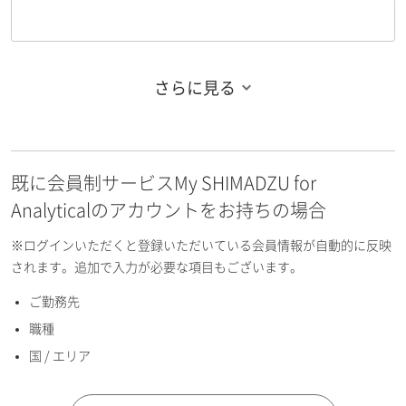
さらに見る
お名前フリガナ（姓）
既に会員制サービスMy SHIMADZU for
お名前フリガナ（名）
Analyticalのアカウントをお持ちの場合
※ログインいただくと登録いただいている会員情報が自動的に反映
されます。追加で入力が必要な項目もございます。
ご勤務先
E-mailアドレス（半角英数）
職種
国 / エリア