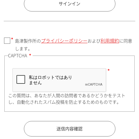
国 / エリア
サインイン
プライバシーポリシー
利用規約
島津製作所の
および
に同意
郵便番号（勤務先）
します。
CAPTCHA
住所検索
この質問は、あなたが人間の訪問者であるかどうかをテスト
都道府県（勤務先）
し、自動化されたスパム投稿を防止するためのものです。