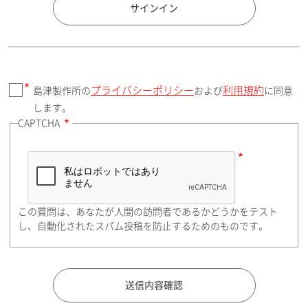
国 / エリア
サインイン
プライバシーポリシー
利用規約
島津製作所の
および
に同意
郵便番号（勤務先）
します。
CAPTCHA
住所検索
この質問は、あなたが人間の訪問者であるかどうかをテスト
都道府県（勤務先）
し、自動化されたスパム投稿を防止するためのものです。