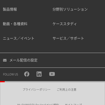
製品情報
分野別ソリューション
ご勤務先
動画・各種資料
ケーススタディ
ニュース／イベント
サービス／サポート
職種
メール配信の設定
所属部署
FOLLOW US
プライバシーポリシー
ご利用上の注意
業界