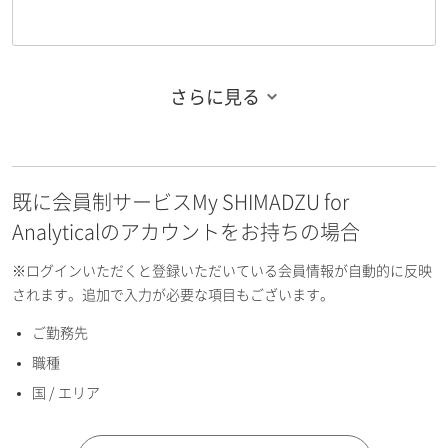
さらに見る
お名前フリガナ（姓）
既に会員制サービスMy SHIMADZU for
お名前フリガナ（名）
Analyticalのアカウントをお持ちの場合
※ログインいただくと登録いただいている会員情報が自動的に反映
されます。追加で入力が必要な項目もございます。
ご勤務先
E-mailアドレス（半角英数）
職種
国 / エリア