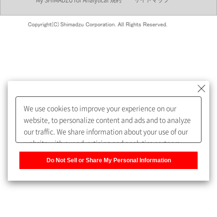
My SHIMADZU for Analytical 規約
サイトマップ
会員制サービスMySHIMADZU
for Analyticalへの登録をおすす
めします。
We use cookies to improve your experience on our
My SHIMADZU for Analyticalへ登録いただくと、技術情報や
website, to personalize content and ads and to analyze
取扱説明書・Webinarなどの閲覧ができます。
our traffic. We share information about your use of our
website with our advertising and analytics partners,
また、個人情報を再入力することなくお問合せができるよ
who may combine it with other information that you
うになります。
Do Not Sell or Share My Personal Information
have provided to them or that they have collected from
your use of their services. You have the right to opt-out
登録された個人情報は、当社のプライバシーポリシーに記
of our sharing information about you with our partners.
載された目的のために使用されることがあります。
Please click [Do Not Sell or Share My Personal
Information] to customize your cookie settings on our