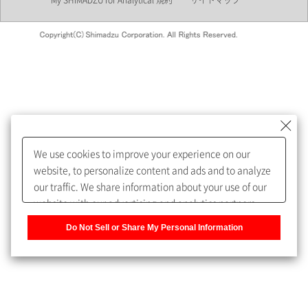
My SHIMADZU for Analytical 規約
サイトマップ
会員制サービスMySHIMADZU
for Analyticalへの登録をおすす
めします。
We use cookies to improve your experience on our
My SHIMADZU for Analyticalへ登録いただくと、技術情報や
website, to personalize content and ads and to analyze
取扱説明書・Webinarなどの閲覧ができます。
our traffic. We share information about your use of our
website with our advertising and analytics partners,
また、個人情報を再入力することなくお問合せができるよ
who may combine it with other information that you
うになります。
Do Not Sell or Share My Personal Information
have provided to them or that they have collected from
your use of their services. You have the right to opt-out
登録された個人情報は、当社のプライバシーポリシーに記
of our sharing information about you with our partners.
載された目的のために使用されることがあります。
Please click [Do Not Sell or Share My Personal
Information] to customize your cookie settings on our