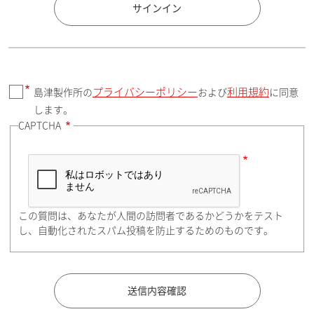
国 / エリア
サインイン
プライバシーポリシー
利用規約
島津製作所の
および
に同意
郵便番号（勤務先）
します。
CAPTCHA
住所検索
この質問は、あなたが人間の訪問者であるかどうかをテスト
都道府県（勤務先）
し、自動化されたスパム投稿を防止するためのものです。