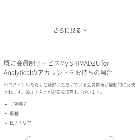
さらに見る
お名前フリガナ（姓）
既に会員制サービスMy SHIMADZU for
お名前フリガナ（名）
Analyticalのアカウントをお持ちの場合
※ログインいただくと登録いただいている会員情報が自動的に反映
されます。追加で入力が必要な項目もございます。
ご勤務先
E-mailアドレス（半角英数）
職種
国 / エリア