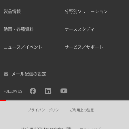
製品情報
分野別ソリューション
ご勤務先
動画・各種資料
ケーススタディ
ニュース／イベント
サービス／サポート
職種
メール配信の設定
所属部署
FOLLOW US
プライバシーポリシー
ご利用上の注意
業界