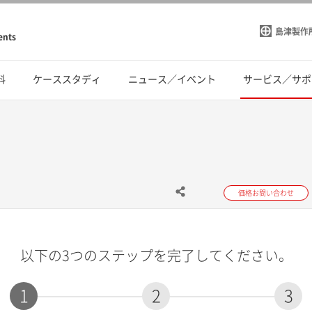
島津製作
ents
料
ケーススタディ
ニュース／イベント
サービス／サポ
価格お問い合わせ
以下の3つのステップを完了してください。
1
2
3