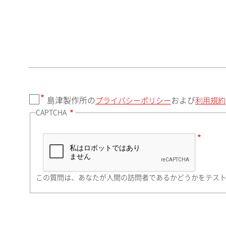
郵便番号（勤務先）
都道府県（勤務先）
島津製作所の
および
プライバシーポリシー
利用規約
CAPTCHA
市（勤務先）
町名・番地（勤務先）
この質問は、あなたが人間の訪問者であるかどうかをテス