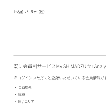
お名前フリガナ（姓）
お名前フリガナ（名）
E-mailアドレス（半角
英数）
既に会員制サービスMy SHIMADZU for An
※ログインいただくと登録いただいている会員情報が
ご勤務先
国 / エリア
職種
国 / エリア