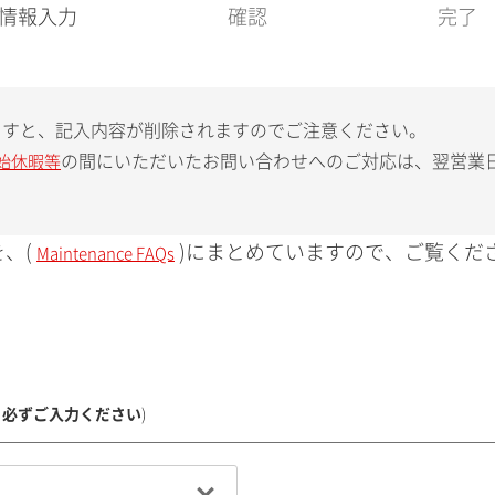
現
情報入力
確認
完了
在
:
ますと、記入内容が削除されますのでご注意ください。
の間にいただいたお問い合わせへのご対応は、翌営業
始休暇等
、(
)にまとめていますので、ご覧くだ
Maintenance FAQs
、必ずご入力ください
)