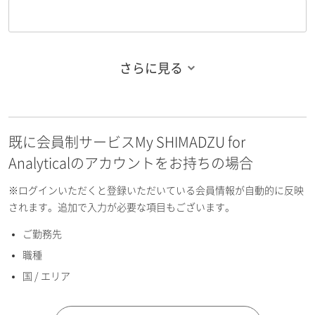
さらに見る
お名前フリガナ（姓）
既に会員制サービスMy SHIMADZU for
お名前フリガナ（名）
Analyticalのアカウントをお持ちの場合
※ログインいただくと登録いただいている会員情報が自動的に反映
されます。追加で入力が必要な項目もございます。
ご勤務先
E-mailアドレス（半角英数）
職種
国 / エリア