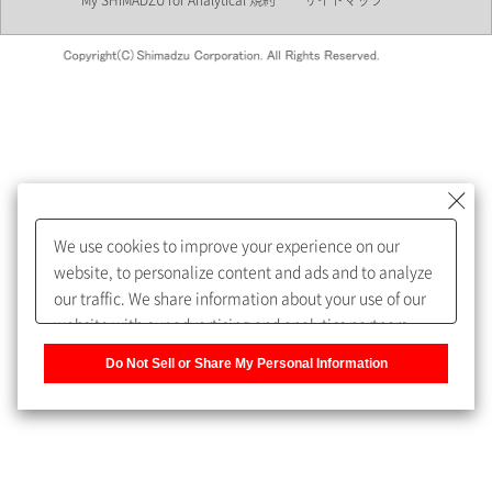
My SHIMADZU for Analytical 規約
サイトマップ
会員制サービスMySHIMADZU
for Analyticalへの登録をおすす
めします。
We use cookies to improve your experience on our
My SHIMADZU for Analyticalへ登録いただくと、技術情報や
website, to personalize content and ads and to analyze
取扱説明書・Webinarなどの閲覧ができます。
our traffic. We share information about your use of our
website with our advertising and analytics partners,
また、個人情報を再入力することなくお問合せができるよ
who may combine it with other information that you
うになります。
Do Not Sell or Share My Personal Information
have provided to them or that they have collected from
your use of their services. You have the right to opt-out
登録された個人情報は、当社のプライバシーポリシーに記
of our sharing information about you with our partners.
載された目的のために使用されることがあります。
Please click [Do Not Sell or Share My Personal
Information] to customize your cookie settings on our