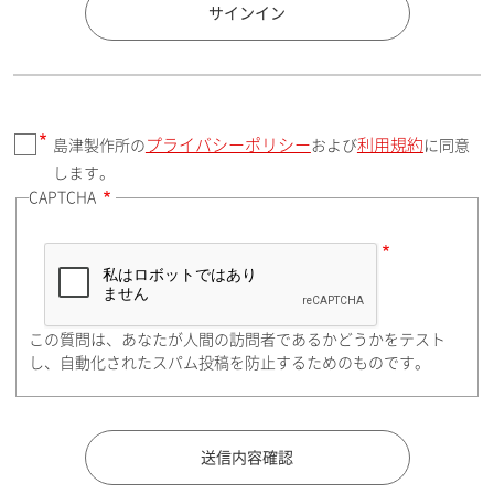
国 / エリア
サインイン
プライバシーポリシー
利用規約
島津製作所の
および
に同意
郵便番号（勤務先）
します。
CAPTCHA
住所検索
この質問は、あなたが人間の訪問者であるかどうかをテスト
都道府県（勤務先）
し、自動化されたスパム投稿を防止するためのものです。