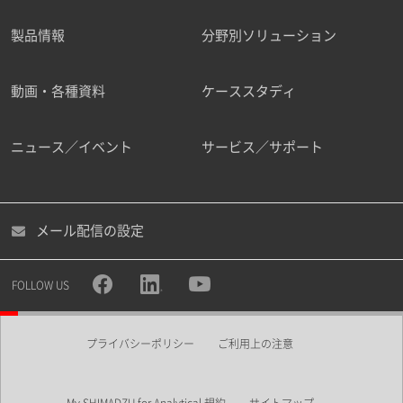
製品情報
分野別ソリューション
ご勤務先
動画・各種資料
ケーススタディ
ニュース／イベント
サービス／サポート
職種
メール配信の設定
所属部署
FOLLOW US
プライバシーポリシー
ご利用上の注意
業界