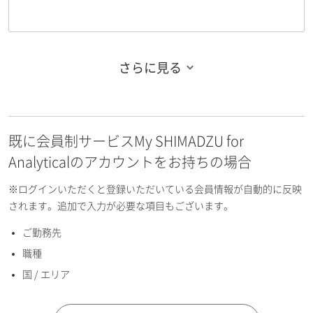
さらに見る
お名前フリガナ（姓）
既に会員制サービスMy SHIMADZU for
お名前フリガナ（名）
Analyticalのアカウントをお持ちの場合
※ログインいただくと登録いただいている会員情報が自動的に反映
されます。追加で入力が必要な項目もございます。
ご勤務先
E-mailアドレス（半角英数）
職種
国 / エリア