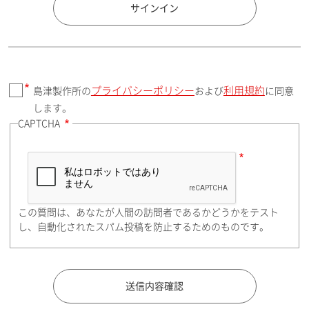
国 / エリア
サインイン
プライバシーポリシー
利用規約
島津製作所の
および
に同意
郵便番号（勤務先）
します。
CAPTCHA
住所検索
この質問は、あなたが人間の訪問者であるかどうかをテスト
都道府県（勤務先）
し、自動化されたスパム投稿を防止するためのものです。