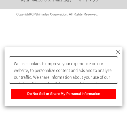
My SHIMADZU for Analytical 規約
サイトマップ
会員制サービスMySHIMADZU
for Analyticalへの登録をおすす
めします。
We use cookies to improve your experience on our
My SHIMADZU for Analyticalへ登録いただくと、技術情報や
website, to personalize content and ads and to analyze
取扱説明書・Webinarなどの閲覧ができます。
our traffic. We share information about your use of our
website with our advertising and analytics partners,
また、個人情報を再入力することなくお問合せができるよ
who may combine it with other information that you
うになります。
Do Not Sell or Share My Personal Information
have provided to them or that they have collected from
your use of their services. You have the right to opt-out
登録された個人情報は、当社のプライバシーポリシーに記
of our sharing information about you with our partners.
載された目的のために使用されることがあります。
Please click [Do Not Sell or Share My Personal
Information] to customize your cookie settings on our