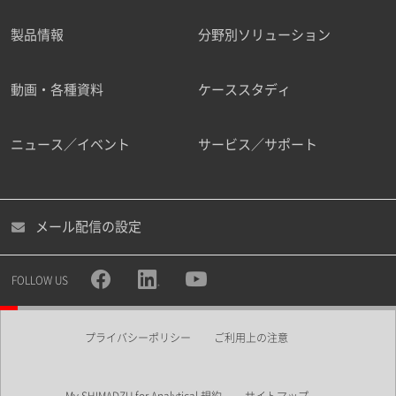
製品情報
分野別ソリューション
ご勤務先
動画・各種資料
ケーススタディ
ニュース／イベント
サービス／サポート
職種
メール配信の設定
所属部署
FOLLOW US
プライバシーポリシー
ご利用上の注意
業界