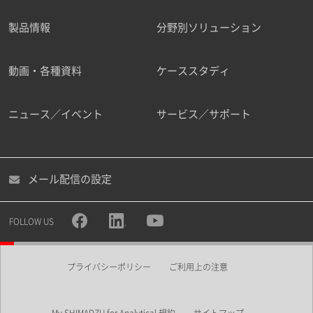
製品情報
分野別ソリューション
ご勤務先
動画・各種資料
ケーススタディ
ニュース／イベント
サービス／サポート
職種
メール配信の設定
所属部署
FOLLOW US
プライバシーポリシー
ご利用上の注意
業界