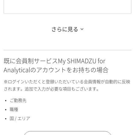
さらに見る
お名前フリガナ（姓）
既に会員制サービスMy SHIMADZU for
お名前フリガナ（名）
Analyticalのアカウントをお持ちの場合
※ログインいただくと登録いただいている会員情報が自動的に反映
されます。追加で入力が必要な項目もございます。
ご勤務先
E-mailアドレス（半角英数）
職種
国 / エリア