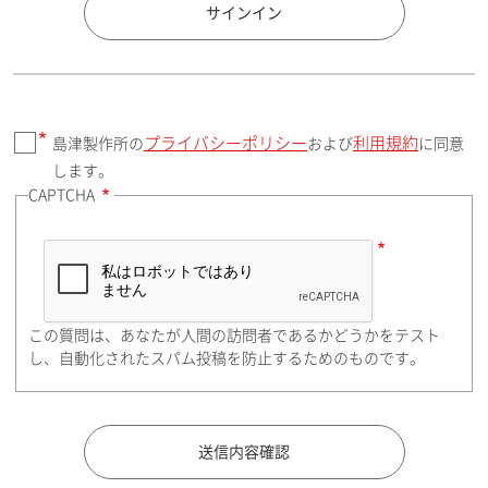
国 / エリア
サインイン
プライバシーポリシー
利用規約
島津製作所の
および
に同意
郵便番号（勤務先）
します。
CAPTCHA
住所検索
この質問は、あなたが人間の訪問者であるかどうかをテスト
都道府県（勤務先）
し、自動化されたスパム投稿を防止するためのものです。