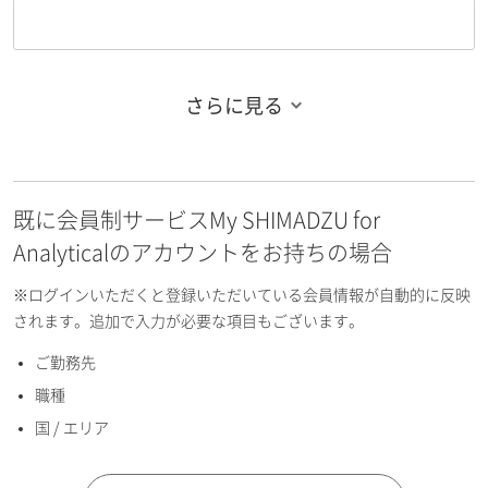
さらに見る
お名前フリガナ（姓）
既に会員制サービスMy SHIMADZU for
お名前フリガナ（名）
Analyticalのアカウントをお持ちの場合
※ログインいただくと登録いただいている会員情報が自動的に反映
されます。追加で入力が必要な項目もございます。
ご勤務先
E-mailアドレス（半角英数）
職種
国 / エリア