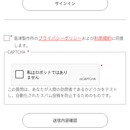
国 / エリア
サインイン
プライバシーポリシー
利用規約
島津製作所の
および
に同意
郵便番号（勤務先）
します。
CAPTCHA
住所検索
この質問は、あなたが人間の訪問者であるかどうかをテスト
都道府県（勤務先）
し、自動化されたスパム投稿を防止するためのものです。