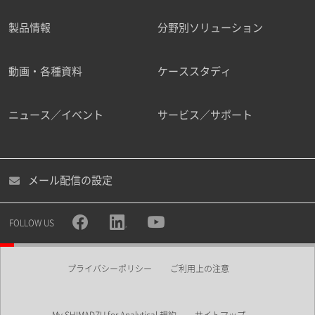
製品情報
分野別ソリューション
ご勤務先
動画・各種資料
ケーススタディ
ニュース／イベント
サービス／サポート
職種
メール配信の設定
所属部署
FOLLOW US
プライバシーポリシー
ご利用上の注意
業界