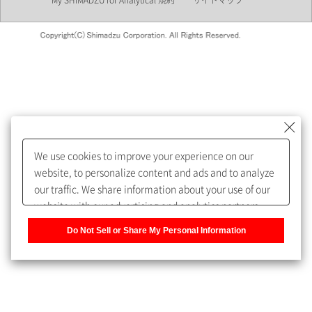
My SHIMADZU for Analytical 規約
サイトマップ
会員制サービスMySHIMADZU
for Analyticalへの登録をおすす
めします。
We use cookies to improve your experience on our
My SHIMADZU for Analyticalへ登録いただくと、技術情報や
website, to personalize content and ads and to analyze
取扱説明書・Webinarなどの閲覧ができます。
our traffic. We share information about your use of our
website with our advertising and analytics partners,
また、個人情報を再入力することなくお問合せができるよ
who may combine it with other information that you
うになります。
Do Not Sell or Share My Personal Information
have provided to them or that they have collected from
your use of their services. You have the right to opt-out
登録された個人情報は、当社のプライバシーポリシーに記
of our sharing information about you with our partners.
載された目的のために使用されることがあります。
Please click [Do Not Sell or Share My Personal
Information] to customize your cookie settings on our