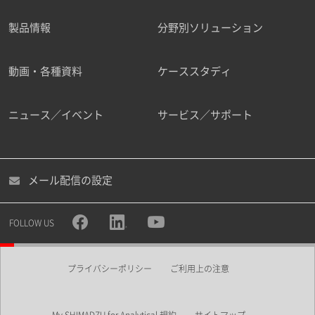
製品情報
分野別ソリューション
ご勤務先
動画・各種資料
ケーススタディ
ニュース／イベント
サービス／サポート
職種
メール配信の設定
所属部署
FOLLOW US
プライバシーポリシー
ご利用上の注意
業界