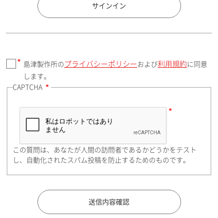
国 / エリア
サインイン
プライバシーポリシー
利用規約
島津製作所の
および
に同意
郵便番号（勤務先）
します。
CAPTCHA
住所検索
この質問は、あなたが人間の訪問者であるかどうかをテスト
都道府県（勤務先）
し、自動化されたスパム投稿を防止するためのものです。