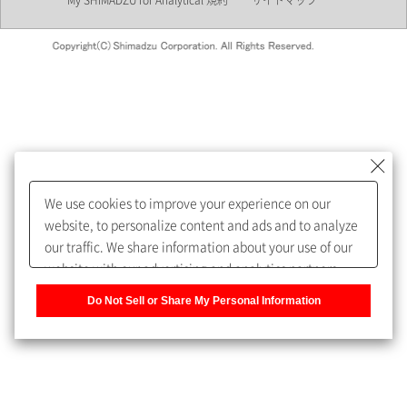
My SHIMADZU for Analytical 規約
サイトマップ
会員制サービスMySHIMADZU
for Analyticalへの登録をおすす
めします。
We use cookies to improve your experience on our
My SHIMADZU for Analyticalへ登録いただくと、技術情報や
website, to personalize content and ads and to analyze
取扱説明書・Webinarなどの閲覧ができます。
our traffic. We share information about your use of our
website with our advertising and analytics partners,
また、個人情報を再入力することなくお問合せができるよ
who may combine it with other information that you
うになります。
Do Not Sell or Share My Personal Information
have provided to them or that they have collected from
your use of their services. You have the right to opt-out
登録された個人情報は、当社のプライバシーポリシーに記
of our sharing information about you with our partners.
載された目的のために使用されることがあります。
Please click [Do Not Sell or Share My Personal
Information] to customize your cookie settings on our