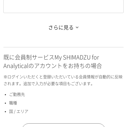
さらに見る
お名前フリガナ（姓）
既に会員制サービスMy SHIMADZU for
お名前フリガナ（名）
Analyticalのアカウントをお持ちの場合
※ログインいただくと登録いただいている会員情報が自動的に反映
されます。追加で入力が必要な項目もございます。
ご勤務先
E-mailアドレス（半角英数）
職種
国 / エリア