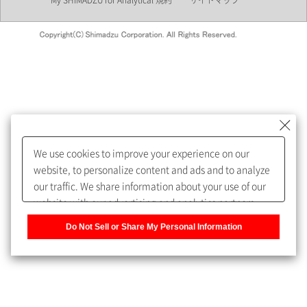
My SHIMADZU for Analytical 規約
サイトマップ
会員制サービスMySHIMADZU
for Analyticalへの登録をおすす
めします。
We use cookies to improve your experience on our
My SHIMADZU for Analyticalへ登録いただくと、技術情報や
website, to personalize content and ads and to analyze
取扱説明書・Webinarなどの閲覧ができます。
our traffic. We share information about your use of our
website with our advertising and analytics partners,
また、個人情報を再入力することなくお問合せができるよ
who may combine it with other information that you
うになります。
Do Not Sell or Share My Personal Information
have provided to them or that they have collected from
your use of their services. You have the right to opt-out
登録された個人情報は、当社のプライバシーポリシーに記
of our sharing information about you with our partners.
載された目的のために使用されることがあります。
Please click [Do Not Sell or Share My Personal
Information] to customize your cookie settings on our