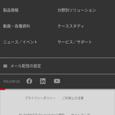
製品情報
分野別ソリューション
ご勤務先
動画・各種資料
ケーススタディ
ニュース／イベント
サービス／サポート
職種
メール配信の設定
所属部署
FOLLOW US
プライバシーポリシー
ご利用上の注意
業界