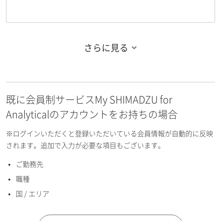
さらに見る
お名前フリガナ（姓）
既に会員制サービスMy SHIMADZU for
お名前フリガナ（名）
Analyticalのアカウントをお持ちの場合
※ログインいただくと登録いただいている会員情報が自動的に反映
されます。追加で入力が必要な項目もございます。
ご勤務先
E-mailアドレス（半角英数）
職種
国 / エリア