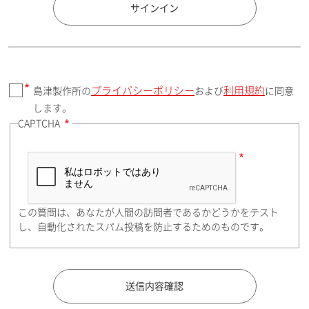
国 / エリア
サインイン
プライバシーポリシー
利用規約
島津製作所の
および
に同意
郵便番号（勤務先）
します。
CAPTCHA
住所検索
この質問は、あなたが人間の訪問者であるかどうかをテスト
都道府県（勤務先）
し、自動化されたスパム投稿を防止するためのものです。