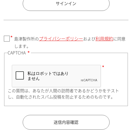
国 / エリア
サインイン
プライバシーポリシー
利用規約
島津製作所の
および
に同意
郵便番号（勤務先）
します。
CAPTCHA
住所検索
この質問は、あなたが人間の訪問者であるかどうかをテスト
都道府県（勤務先）
し、自動化されたスパム投稿を防止するためのものです。