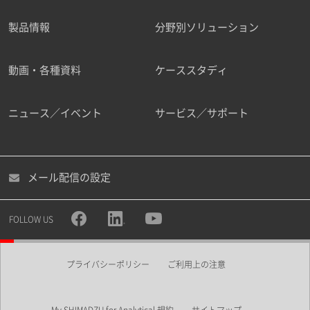
製品情報
分野別ソリューション
ご勤務先
動画・各種資料
ケーススタディ
ニュース／イベント
サービス／サポート
職種
メール配信の設定
所属部署
FOLLOW US
プライバシーポリシー
ご利用上の注意
業界