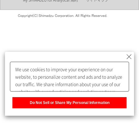
My SHIMADZU for Analytical 規約
サイトマップ
会員制サービスMySHIMADZU
for Analyticalへの登録をおすす
めします。
We use cookies to improve your experience on our
My SHIMADZU for Analyticalへ登録いただくと、技術情報や
website, to personalize content and ads and to analyze
取扱説明書・Webinarなどの閲覧ができます。
our traffic. We share information about your use of our
website with our advertising and analytics partners,
また、個人情報を再入力することなくお問合せができるよ
who may combine it with other information that you
うになります。
Do Not Sell or Share My Personal Information
have provided to them or that they have collected from
your use of their services. You have the right to opt-out
登録された個人情報は、当社のプライバシーポリシーに記
of our sharing information about you with our partners.
載された目的のために使用されることがあります。
Please click [Do Not Sell or Share My Personal
Information] to customize your cookie settings on our