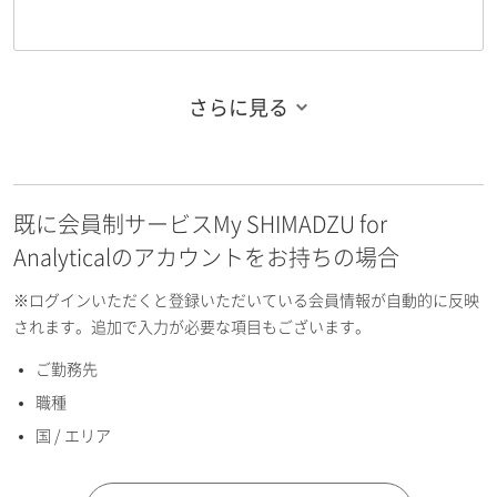
さらに見る
お名前フリガナ（姓）
既に会員制サービスMy SHIMADZU for
お名前フリガナ（名）
Analyticalのアカウントをお持ちの場合
※ログインいただくと登録いただいている会員情報が自動的に反映
されます。追加で入力が必要な項目もございます。
ご勤務先
E-mailアドレス（半角英数）
職種
国 / エリア