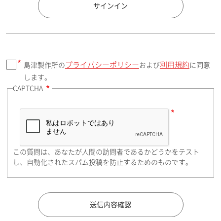
国 / エリア
サインイン
プライバシーポリシー
利用規約
島津製作所の
および
に同意
郵便番号（勤務先）
します。
CAPTCHA
住所検索
この質問は、あなたが人間の訪問者であるかどうかをテスト
都道府県（勤務先）
し、自動化されたスパム投稿を防止するためのものです。