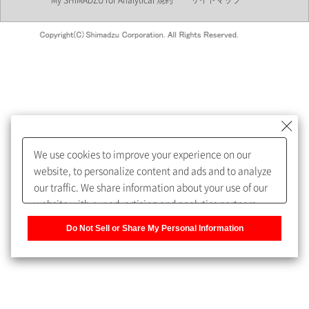
My SHIMADZU for Analytical 規約
サイトマップ
会員制サービスMySHIMADZU
for Analyticalへの登録をおすす
めします。
We use cookies to improve your experience on our
My SHIMADZU for Analyticalへ登録いただくと、技術情報や
website, to personalize content and ads and to analyze
取扱説明書・Webinarなどの閲覧ができます。
our traffic. We share information about your use of our
website with our advertising and analytics partners,
また、個人情報を再入力することなくお問合せができるよ
who may combine it with other information that you
うになります。
Do Not Sell or Share My Personal Information
have provided to them or that they have collected from
your use of their services. You have the right to opt-out
登録された個人情報は、当社のプライバシーポリシーに記
of our sharing information about you with our partners.
載された目的のために使用されることがあります。
Please click [Do Not Sell or Share My Personal
Information] to customize your cookie settings on our