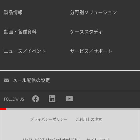
製品情報
分野別ソリューション
ご勤務先
動画・各種資料
ケーススタディ
ニュース／イベント
サービス／サポート
職種
メール配信の設定
所属部署
FOLLOW US
プライバシーポリシー
ご利用上の注意
業界