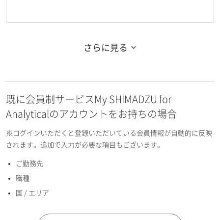
さらに見る
お名前フリガナ（姓）
既に会員制サービスMy SHIMADZU for
お名前フリガナ（名）
Analyticalのアカウントをお持ちの場合
※ログインいただくと登録いただいている会員情報が自動的に反映
されます。追加で入力が必要な項目もございます。
ご勤務先
E-mailアドレス（半角英数）
職種
国 / エリア