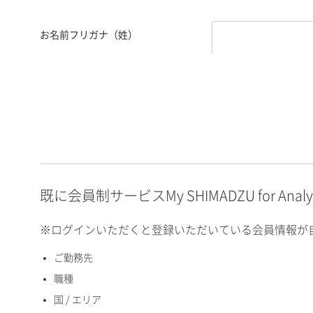
お名前フリガナ（姓）
お名前フリガナ（名）
E-mailアドレス（半角
英数）
既に会員制サービスMy SHIMADZU for An
※ログインいただくと登録いただいている会員情報が
ご勤務先
国 / エリア
職種
国 / エリア