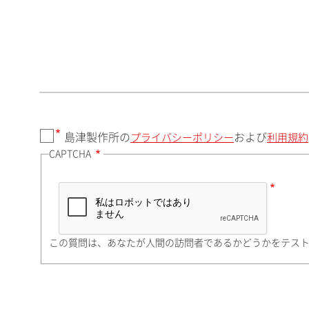
郵便番号（勤務先）
都道府県（勤務先）
島津製作所の
および
プライバシーポリシー
利用規約
CAPTCHA
市（勤務先）
町名・番地（勤務先）
この質問は、あなたが人間の訪問者であるかどうかをテス