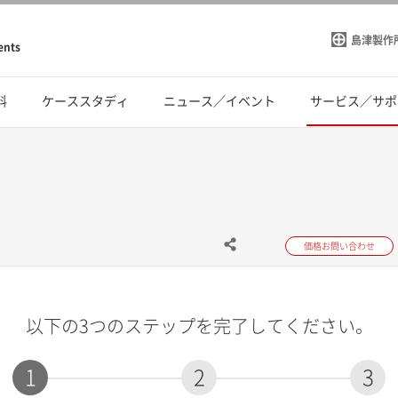
島津製作
ents
料
ケーススタディ
ニュース／イベント
サービス／サポ
価格お問い合わせ
以下の3つのステップを完了してください。
1
2
3