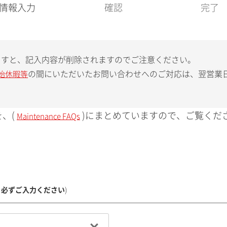
現
情報入力
確認
完了
在
:
ますと、記入内容が削除されますのでご注意ください。
の間にいただいたお問い合わせへのご対応は、翌営業
始休暇等
、(
)にまとめていますので、ご覧くだ
Maintenance FAQs
、必ずご入力ください
)