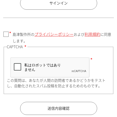
国 / エリア
サインイン
プライバシーポリシー
利用規約
島津製作所の
および
に同意
郵便番号（勤務先）
します。
CAPTCHA
住所検索
この質問は、あなたが人間の訪問者であるかどうかをテスト
都道府県（勤務先）
し、自動化されたスパム投稿を防止するためのものです。