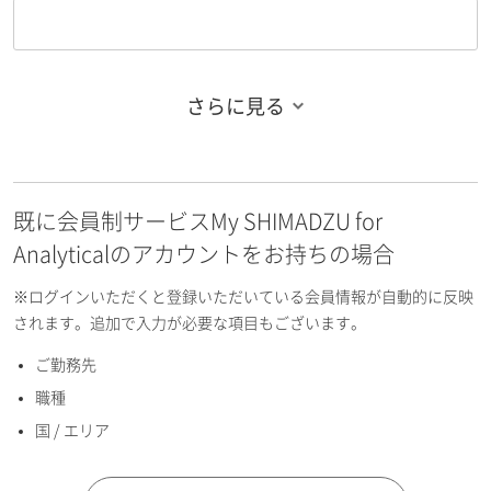
さらに見る
お名前フリガナ（姓）
既に会員制サービスMy SHIMADZU for
お名前フリガナ（名）
Analyticalのアカウントをお持ちの場合
※ログインいただくと登録いただいている会員情報が自動的に反映
されます。追加で入力が必要な項目もございます。
ご勤務先
E-mailアドレス（半角英数）
職種
国 / エリア