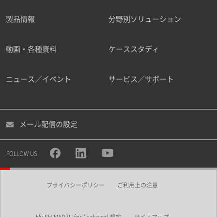
製品情報
分野別ソリューション
ご勤務先
動画・各種資料
ケーススタディ
ニュース／イベント
サービス／サポート
職種
メール配信の設定
所属部署
FOLLOW US
プライバシーポリシー
ご利用上の注意
業界