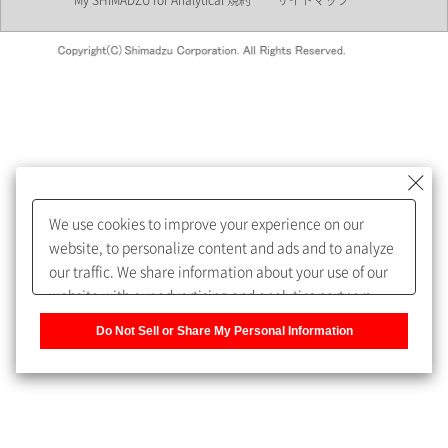
My SHIMADZU for Analytical 規約
サイトマップ
会員制サービスMySHIMADZU
for Analyticalへの登録をおすす
めします。
We use cookies to improve your experience on our
My SHIMADZU for Analyticalへ登録いただくと、技術情報や
website, to personalize content and ads and to analyze
取扱説明書・Webinarなどの閲覧ができます。
our traffic. We share information about your use of our
website with our advertising and analytics partners,
また、個人情報を再入力することなくお問合せができるよ
who may combine it with other information that you
うになります。
Do Not Sell or Share My Personal Information
have provided to them or that they have collected from
your use of their services. You have the right to opt-out
登録された個人情報は、当社のプライバシーポリシーに記
of our sharing information about you with our partners.
載された目的のために使用されることがあります。
Please click [Do Not Sell or Share My Personal
Information] to customize your cookie settings on our