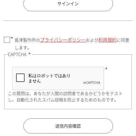
国 / エリア
サインイン
プライバシーポリシー
利用規約
島津製作所の
および
に同意
郵便番号（勤務先）
します。
CAPTCHA
住所検索
この質問は、あなたが人間の訪問者であるかどうかをテスト
都道府県（勤務先）
し、自動化されたスパム投稿を防止するためのものです。