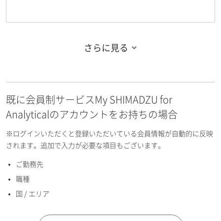
さらに見る
お名前フリガナ（姓）
既に会員制サービスMy SHIMADZU for
お名前フリガナ（名）
Analyticalのアカウントをお持ちの場合
※ログインいただくと登録いただいている会員情報が自動的に反映
されます。追加で入力が必要な項目もございます。
ご勤務先
E-mailアドレス（半角英数）
職種
国 / エリア