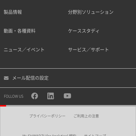
製品情報
分野別ソリューション
ご勤務先
動画・各種資料
ケーススタディ
ニュース／イベント
サービス／サポート
職種
メール配信の設定
所属部署
FOLLOW US
プライバシーポリシー
ご利用上の注意
業界