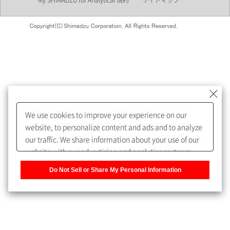
My SHIMADZU for Analytical 規約
サイトマップ
会員制サービスMySHIMADZU
for Analyticalへの登録をおすす
めします。
We use cookies to improve your experience on our
My SHIMADZU for Analyticalへ登録いただくと、技術情報や
website, to personalize content and ads and to analyze
取扱説明書・Webinarなどの閲覧ができます。
our traffic. We share information about your use of our
website with our advertising and analytics partners,
また、個人情報を再入力することなくお問合せができるよ
who may combine it with other information that you
うになります。
Do Not Sell or Share My Personal Information
have provided to them or that they have collected from
your use of their services. You have the right to opt-out
登録された個人情報は、当社のプライバシーポリシーに記
of our sharing information about you with our partners.
載された目的のために使用されることがあります。
Please click [Do Not Sell or Share My Personal
Information] to customize your cookie settings on our