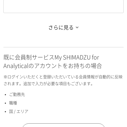
さらに見る
お名前フリガナ（姓）
既に会員制サービスMy SHIMADZU for
お名前フリガナ（名）
Analyticalのアカウントをお持ちの場合
※ログインいただくと登録いただいている会員情報が自動的に反映
されます。追加で入力が必要な項目もございます。
ご勤務先
E-mailアドレス（半角英数）
職種
国 / エリア