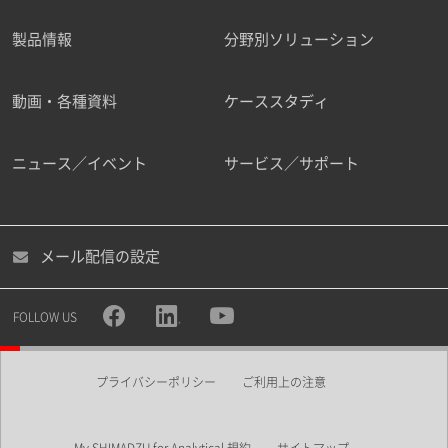
製品情報
分野別ソリューション
ご勤務先
動画・各種資料
ケーススタディ
ニュース／イベント
サービス／サポート
職種
メール配信の設定
所属部署
FOLLOW US
プライバシーポリシー
ご利用上の注意
業界