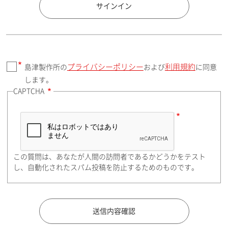
国 / エリア
サインイン
プライバシーポリシー
利用規約
島津製作所の
および
に同意
郵便番号（勤務先）
します。
CAPTCHA
住所検索
この質問は、あなたが人間の訪問者であるかどうかをテスト
都道府県（勤務先）
し、自動化されたスパム投稿を防止するためのものです。