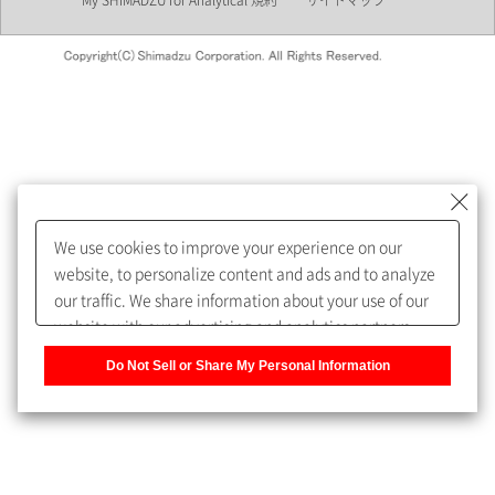
My SHIMADZU for Analytical 規約
サイトマップ
会員制サービスMySHIMADZU
for Analyticalへの登録をおすす
めします。
We use cookies to improve your experience on our
My SHIMADZU for Analyticalへ登録いただくと、技術情報や
website, to personalize content and ads and to analyze
取扱説明書・Webinarなどの閲覧ができます。
our traffic. We share information about your use of our
website with our advertising and analytics partners,
また、個人情報を再入力することなくお問合せができるよ
who may combine it with other information that you
うになります。
Do Not Sell or Share My Personal Information
have provided to them or that they have collected from
your use of their services. You have the right to opt-out
登録された個人情報は、当社のプライバシーポリシーに記
of our sharing information about you with our partners.
載された目的のために使用されることがあります。
Please click [Do Not Sell or Share My Personal
Information] to customize your cookie settings on our