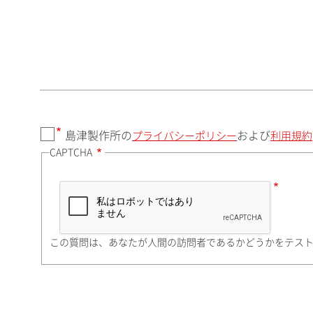
郵便番号（勤務先）
都道府県（勤務先）
島津製作所の
および
プライバシーポリシー
利用規約
CAPTCHA
市（勤務先）
町名・番地（勤務先）
この質問は、あなたが人間の訪問者であるかどうかをテス