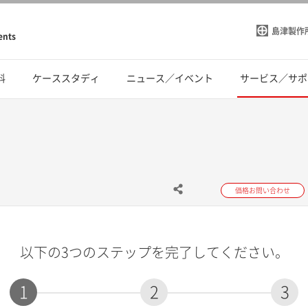
島津製作
ents
料
ケーススタディ
ニュース／イベント
サービス／サポ
価格お問い合わせ
以下の3つのステップを完了してください。
1
2
3