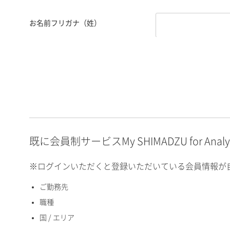
お名前フリガナ（姓）
お名前フリガナ（名）
E-mailアドレス（半角
英数）
既に会員制サービスMy SHIMADZU for An
※ログインいただくと登録いただいている会員情報が
ご勤務先
国 / エリア
職種
国 / エリア