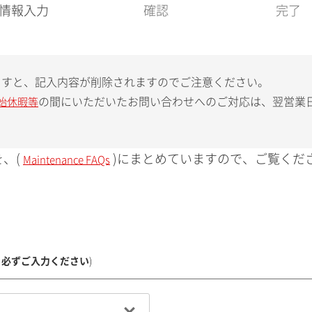
現
情報入力
確認
完了
在
:
ますと、記入内容が削除されますのでご注意ください。
の間にいただいたお問い合わせへのご対応は、翌営業
始休暇等
、(
)にまとめていますので、ご覧くだ
Maintenance FAQs
、必ずご入力ください
)