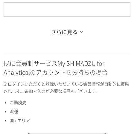
さらに見る
お名前フリガナ（姓）
既に会員制サービスMy SHIMADZU for
お名前フリガナ（名）
Analyticalのアカウントをお持ちの場合
※ログインいただくと登録いただいている会員情報が自動的に反映
されます。追加で入力が必要な項目もございます。
ご勤務先
E-mailアドレス（半角英数）
職種
国 / エリア