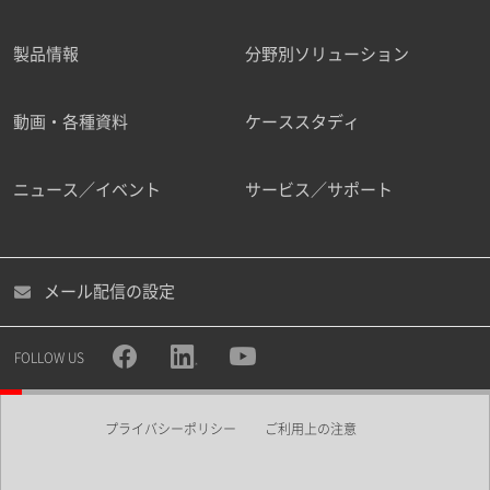
製品情報
分野別ソリューション
ご勤務先
動画・各種資料
ケーススタディ
ニュース／イベント
サービス／サポート
職種
メール配信の設定
所属部署
FOLLOW US
プライバシーポリシー
ご利用上の注意
業界