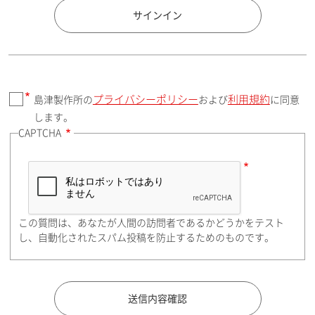
国 / エリア
サインイン
プライバシーポリシー
利用規約
島津製作所の
および
に同意
郵便番号（勤務先）
します。
CAPTCHA
住所検索
この質問は、あなたが人間の訪問者であるかどうかをテスト
都道府県（勤務先）
し、自動化されたスパム投稿を防止するためのものです。