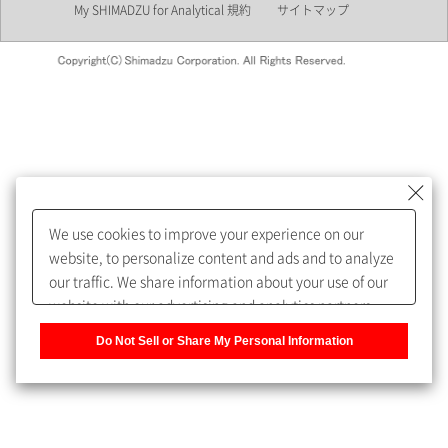
My SHIMADZU for Analytical 規約
サイトマップ
会員制サービスMySHIMADZU
for Analyticalへの登録をおすす
めします。
We use cookies to improve your experience on our
My SHIMADZU for Analyticalへ登録いただくと、技術情報や
website, to personalize content and ads and to analyze
取扱説明書・Webinarなどの閲覧ができます。
our traffic. We share information about your use of our
website with our advertising and analytics partners,
また、個人情報を再入力することなくお問合せができるよ
who may combine it with other information that you
うになります。
Do Not Sell or Share My Personal Information
have provided to them or that they have collected from
your use of their services. You have the right to opt-out
登録された個人情報は、当社のプライバシーポリシーに記
of our sharing information about you with our partners.
載された目的のために使用されることがあります。
Please click [Do Not Sell or Share My Personal