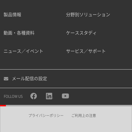
製品情報
分野別ソリューション
ご勤務先
動画・各種資料
ケーススタディ
ニュース／イベント
サービス／サポート
職種
メール配信の設定
所属部署
FOLLOW US
プライバシーポリシー
ご利用上の注意
業界