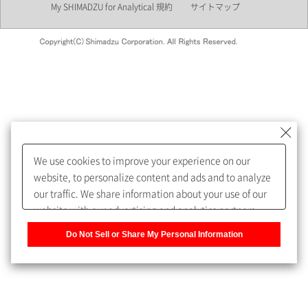
My SHIMADZU for Analytical 規約
サイトマップ
会員制サービスMySHIMADZU
for Analyticalへの登録をおすす
めします。
We use cookies to improve your experience on our
My SHIMADZU for Analyticalへ登録いただくと、技術情報や
website, to personalize content and ads and to analyze
取扱説明書・Webinarなどの閲覧ができます。
our traffic. We share information about your use of our
website with our advertising and analytics partners,
また、個人情報を再入力することなくお問合せができるよ
who may combine it with other information that you
うになります。
Do Not Sell or Share My Personal Information
have provided to them or that they have collected from
your use of their services. You have the right to opt-out
登録された個人情報は、当社のプライバシーポリシーに記
of our sharing information about you with our partners.
載された目的のために使用されることがあります。
Please click [Do Not Sell or Share My Personal