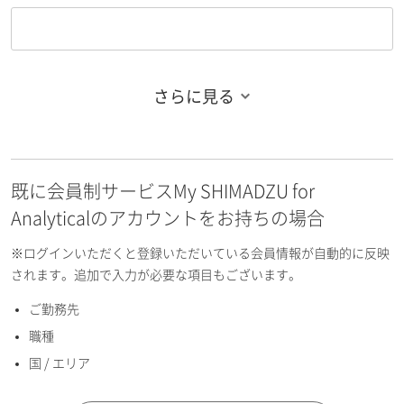
さらに見る
お名前フリガナ（姓）
既に会員制サービスMy SHIMADZU for
お名前フリガナ（名）
Analyticalのアカウントをお持ちの場合
※ログインいただくと登録いただいている会員情報が自動的に反映
されます。追加で入力が必要な項目もございます。
ご勤務先
E-mailアドレス（半角英数）
職種
国 / エリア