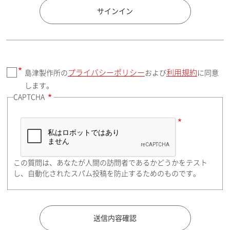
国 / エリア
サインイン
プライバシーポリシー
利用規約
島津製作所の
および
に同意
郵便番号（勤務先）
します。
CAPTCHA
住所検索
この質問は、あなたが人間の訪問者であるかどうかをテスト
都道府県（勤務先）
し、自動化されたスパム投稿を防止するためのものです。