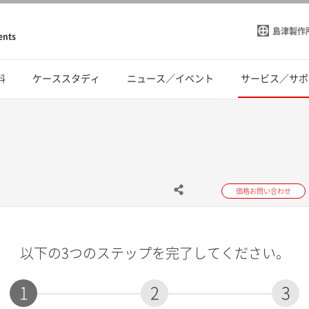
島津製作
ents
料
ケーススタディ
ニュース／イベント
サービス／サポ
価格お問い合わせ
以下の3つのステップを完了してください。
1
2
3