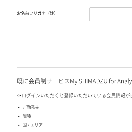
お名前フリガナ（姓）
お名前フリガナ（名）
E-mailアドレス（半角
英数）
既に会員制サービスMy SHIMADZU for An
※ログインいただくと登録いただいている会員情報が
ご勤務先
国 / エリア
職種
国 / エリア