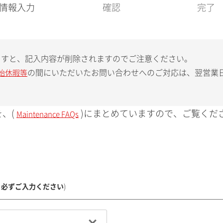
現
情報入力
確認
完了
在
:
ますと、記入内容が削除されますのでご注意ください。
の間にいただいたお問い合わせへのご対応は、翌営業
始休暇等
、(
)にまとめていますので、ご覧くだ
Maintenance FAQs
、必ずご入力ください
)