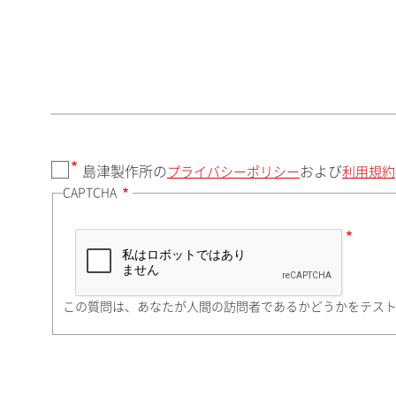
郵便番号（勤務先）
都道府県（勤務先）
島津製作所の
および
プライバシーポリシー
利用規約
CAPTCHA
市（勤務先）
町名・番地（勤務先）
この質問は、あなたが人間の訪問者であるかどうかをテス