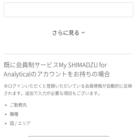
さらに見る
お名前フリガナ（姓）
既に会員制サービスMy SHIMADZU for
お名前フリガナ（名）
Analyticalのアカウントをお持ちの場合
※ログインいただくと登録いただいている会員情報が自動的に反映
されます。追加で入力が必要な項目もございます。
ご勤務先
E-mailアドレス（半角英数）
職種
国 / エリア