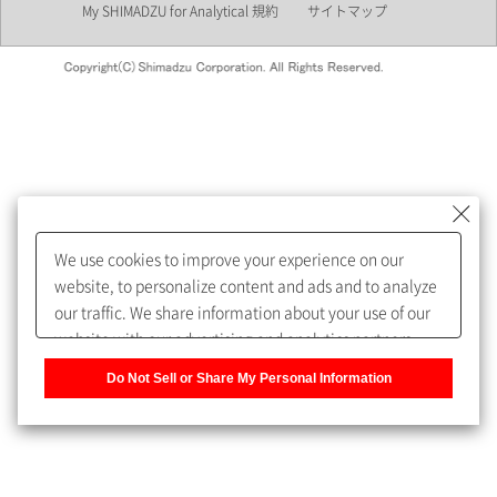
My SHIMADZU for Analytical 規約
サイトマップ
会員制サービスMySHIMADZU
for Analyticalへの登録をおすす
めします。
We use cookies to improve your experience on our
My SHIMADZU for Analyticalへ登録いただくと、技術情報や
website, to personalize content and ads and to analyze
取扱説明書・Webinarなどの閲覧ができます。
our traffic. We share information about your use of our
website with our advertising and analytics partners,
また、個人情報を再入力することなくお問合せができるよ
who may combine it with other information that you
うになります。
Do Not Sell or Share My Personal Information
have provided to them or that they have collected from
your use of their services. You have the right to opt-out
登録された個人情報は、当社のプライバシーポリシーに記
of our sharing information about you with our partners.
載された目的のために使用されることがあります。
Please click [Do Not Sell or Share My Personal