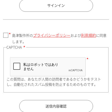
国 / エリア
サインイン
プライバシーポリシー
利用規約
島津製作所の
および
に同意
郵便番号（勤務先）
します。
CAPTCHA
住所検索
この質問は、あなたが人間の訪問者であるかどうかをテスト
都道府県（勤務先）
し、自動化されたスパム投稿を防止するためのものです。