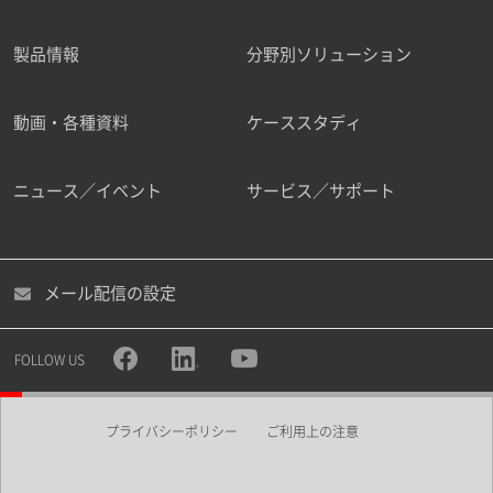
製品情報
分野別ソリューション
ご勤務先
動画・各種資料
ケーススタディ
ニュース／イベント
サービス／サポート
職種
メール配信の設定
所属部署
FOLLOW US
プライバシーポリシー
ご利用上の注意
業界