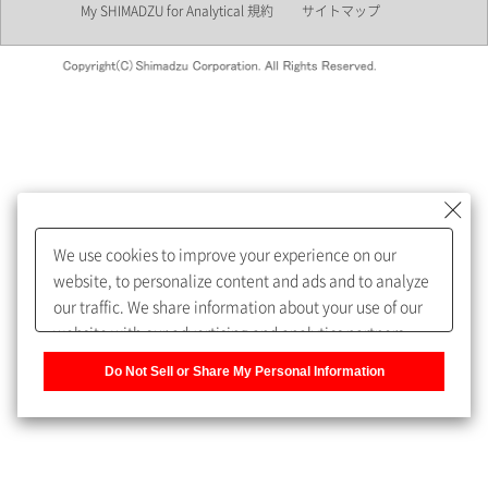
My SHIMADZU for Analytical 規約
サイトマップ
会員制サービスMySHIMADZU
for Analyticalへの登録をおすす
めします。
We use cookies to improve your experience on our
My SHIMADZU for Analyticalへ登録いただくと、技術情報や
website, to personalize content and ads and to analyze
取扱説明書・Webinarなどの閲覧ができます。
our traffic. We share information about your use of our
website with our advertising and analytics partners,
また、個人情報を再入力することなくお問合せができるよ
who may combine it with other information that you
うになります。
Do Not Sell or Share My Personal Information
have provided to them or that they have collected from
your use of their services. You have the right to opt-out
登録された個人情報は、当社のプライバシーポリシーに記
of our sharing information about you with our partners.
載された目的のために使用されることがあります。
Please click [Do Not Sell or Share My Personal