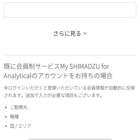
さらに見る
お名前フリガナ（姓）
既に会員制サービスMy SHIMADZU for
お名前フリガナ（名）
Analyticalのアカウントをお持ちの場合
※ログインいただくと登録いただいている会員情報が自動的に反映
されます。追加で入力が必要な項目もございます。
ご勤務先
E-mailアドレス（半角英数）
職種
国 / エリア