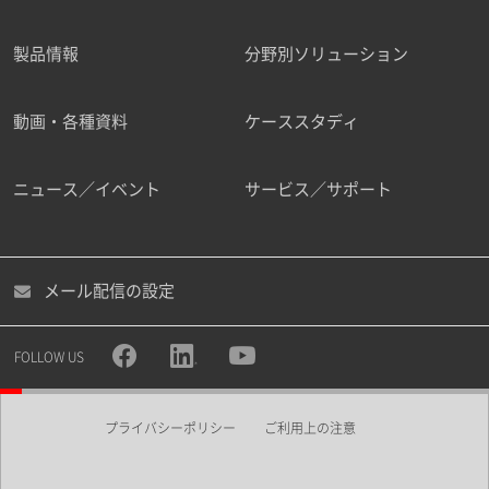
製品情報
分野別ソリューション
ご勤務先
動画・各種資料
ケーススタディ
ニュース／イベント
サービス／サポート
職種
メール配信の設定
所属部署
FOLLOW US
プライバシーポリシー
ご利用上の注意
業界