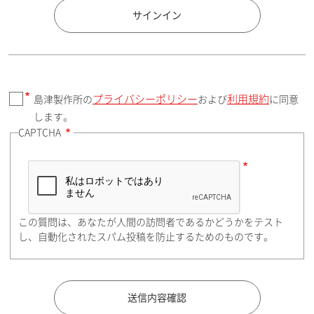
国 / エリア
サインイン
プライバシーポリシー
利用規約
島津製作所の
および
に同意
郵便番号（勤務先）
します。
CAPTCHA
住所検索
この質問は、あなたが人間の訪問者であるかどうかをテスト
都道府県（勤務先）
し、自動化されたスパム投稿を防止するためのものです。